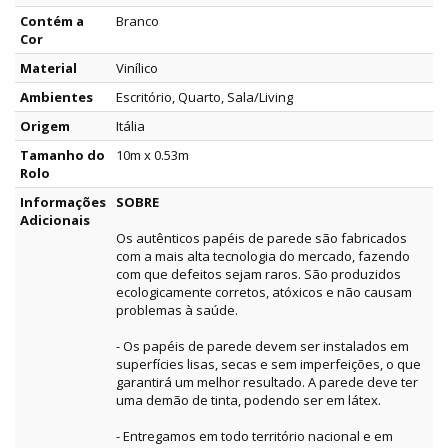
Contém a
Branco
Cor
Material
Vinílico
Ambientes
Escritório, Quarto, Sala/Living
Origem
Itália
Tamanho do
10m x 0.53m
Rolo
Informações
SOBRE
Adicionais
Os autênticos papéis de parede são fabricados
com a mais alta tecnologia do mercado, fazendo
com que defeitos sejam raros. São produzidos
ecologicamente corretos, atóxicos e não causam
problemas à saúde.
- Os papéis de parede devem ser instalados em
superfícies lisas, secas e sem imperfeições, o que
garantirá um melhor resultado. A parede deve ter
uma demão de tinta, podendo ser em látex.
- Entregamos em todo território nacional e em