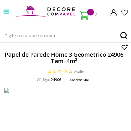
Decore
com
0
papel
é
pioneira
Papel de Parede Home 3 Geometrico 24906
em
Tam. 4m²
venda
Avalie
Código:
24906
Marca:
SIRPI
de
Papel
de
Parede