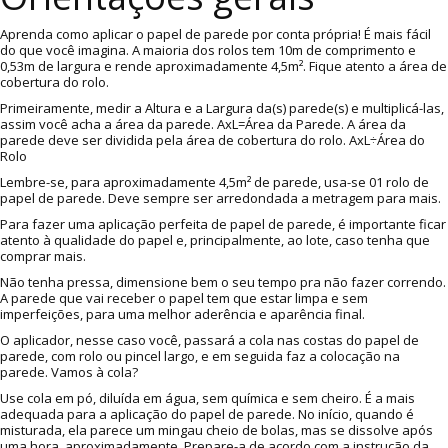
Aprenda como aplicar o papel de parede por conta própria! É mais fácil
do que você imagina. A maioria dos rolos tem 10m de comprimento e
0,53m de largura e rende aproximadamente 4,5m². Fique atento a área de
cobertura do rolo.
Primeiramente, medir a Altura e a Largura da(s) parede(s) e multiplicá-las,
assim você acha a área da parede. AxL=Área da Parede. A área da
parede deve ser dividida pela área de cobertura do rolo. AxL÷Área do
Rolo
Lembre-se, para aproximadamente 4,5m² de parede, usa-se 01 rolo de
papel de parede. Deve sempre ser arredondada a metragem para mais.
Para fazer uma aplicação perfeita de papel de parede, é importante ficar
atento à qualidade do papel e, principalmente, ao lote, caso tenha que
comprar mais.
Não tenha pressa, dimensione bem o seu tempo pra não fazer correndo.
A parede que vai receber o papel tem que estar limpa e sem
imperfeições, para uma melhor aderência e aparência final.
O aplicador, nesse caso você, passará a cola nas costas do papel de
parede, com rolo ou pincel largo, e em seguida faz a colocação na
parede. Vamos à cola?
Use cola em pó, diluída em água, sem química e sem cheiro. É a mais
adequada para a aplicação do papel de parede. No início, quando é
misturada, ela parece um mingau cheio de bolas, mas se dissolve após
uma hora, aproximadamente. Prepare-a de acordo com a instrução da