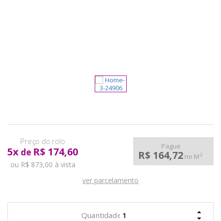
pela
Internet
Pague
5
x
R$ 174,60
de
R$ 164,72
2
no M
ou R$ 873,00 à vista
ver parcelamento