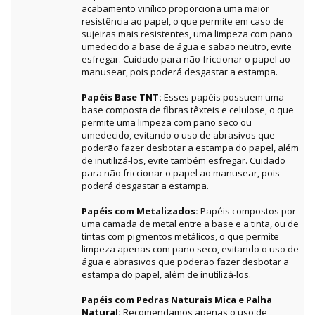
acabamento vinílico proporciona uma maior
resistência ao papel, o que permite em caso de
sujeiras mais resistentes, uma limpeza com pano
umedecido a base de água e sabão neutro, evite
esfregar. Cuidado para não friccionar o papel ao
manusear, pois poderá desgastar a estampa.
Papéis Base TNT:
Esses papéis possuem uma
base composta de fibras têxteis e celulose, o que
permite uma limpeza com pano seco ou
umedecido, evitando o uso de abrasivos que
poderão fazer desbotar a estampa do papel, além
de inutilizá-los, evite também esfregar. Cuidado
para não friccionar o papel ao manusear, pois
poderá desgastar a estampa.
Papéis com Metalizados:
Papéis compostos por
uma camada de metal entre a base e a tinta, ou de
tintas com pigmentos metálicos, o que permite
limpeza apenas com pano seco, evitando o uso de
água e abrasivos que poderão fazer desbotar a
estampa do papel, além de inutilizá-los.
Papéis com Pedras Naturais Mica e Palha
Natural:
Recomendamos apenas o uso de