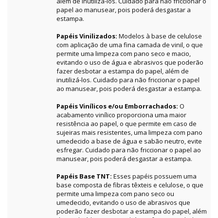
além de inutilizá-los. Cuidado para não friccionar o
papel ao manusear, pois poderá desgastar a
estampa.
Papéis Vinilizados:
Modelos à base de celulose
com aplicação de uma fina camada de vinil, o que
permite uma limpeza com pano seco e macio,
evitando o uso de água e abrasivos que poderão
fazer desbotar a estampa do papel, além de
inutilizá-los. Cuidado para não friccionar o papel
ao manusear, pois poderá desgastar a estampa.
Papéis Vinílicos e/ou Emborrachados:
O
acabamento vinílico proporciona uma maior
resistência ao papel, o que permite em caso de
sujeiras mais resistentes, uma limpeza com pano
umedecido a base de água e sabão neutro, evite
esfregar. Cuidado para não friccionar o papel ao
manusear, pois poderá desgastar a estampa.
Papéis Base TNT:
Esses papéis possuem uma
base composta de fibras têxteis e celulose, o que
permite uma limpeza com pano seco ou
umedecido, evitando o uso de abrasivos que
poderão fazer desbotar a estampa do papel, além