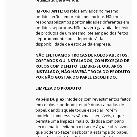
reutilizado para venda.
IMPORTANTE
: Os rolos enviados no mesmo
pedido serão sempre do mesmo lote. Não nos
responsabilizamos por tonalidades diferentes em
pedidos separados. Não haverá garantia de envio
de produtos de um mesmo lote em pedidos feitos
separadamente, pois dependerá da
disponibilidade de estoque da empresa.
NÃO EFETUAMOS TROCAS DE ROLOS ABERTOS,
CORTADOS OU INSTALADOS, COM EXCEÇÃO DE
ROLOS COM DEFEITO. LEMBRE-SE QUE APÓS
INSTALADO, NÃO HAVERÁ TROCA DO PRODUTO
POR NÃO GOSTAR DO PAPEL ESCOLHIDO.
LIMPEZA DO PRODUTO
Papéis Duplex:
Modelos com revestimentos feitos
em celulose, podendo ter até duas camadas de
papel, dando aquele toque especial. Porém
modelos como esses são mais sensíveis, o que
permite uma limpeza mais cuidadosa com pano
seco e macio, evitando o uso de água e abrasivos
que poderão fazer desbotar a estampa do papel,