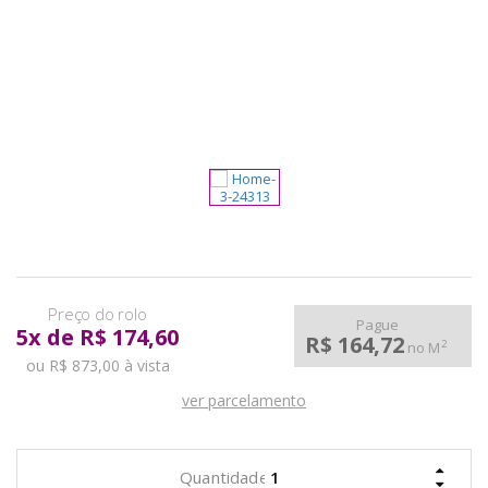
pela
Internet
Pague
5
x
de
R$ 174,60
R$ 164,72
2
no M
ou R$ 873,00 à vista
ver parcelamento