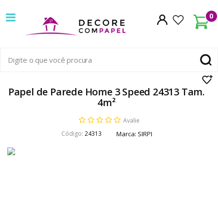
Decore
0
com
papel
é
pioneira
Papel de Parede Home 3 Speed 24313 Tam.
4m²
em
Avalie
venda
Código:
24313
Marca:
SIRPI
de
Papel
de
Parede