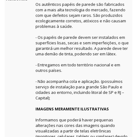
Os autênticos papéis de parede são fabricados
com a mais alta tecnologia do mercado, fazendo
com que defeitos sejam raros. São produzidos
ecologicamente corretos, atóxicos e não causam
problemas à saúde.
- Os papéis de parede devem ser instalados em
superfícies lisas, secas e sem imperfeições, o que
garantirá um melhor resultado. A parede deve ter
uma demão de tinta, podendo ser em látex.
- Entregamos em todo território nacional e em
outros países.
- Não acompanha cola e aplicação. (possuímos
serviço de instalação para grande São Paulo e
cidades ao entorno, incluindo litoral de SP e RJ –
Capital);
IMAGENS MERAMENTE ILUSTRATIVAS
Informamos que poderá haver pequenas
alterações nas cores das imagens quando
visualizadas a partir de telas eletrônicas
(monitores, celulares, tablets ou similares) devido