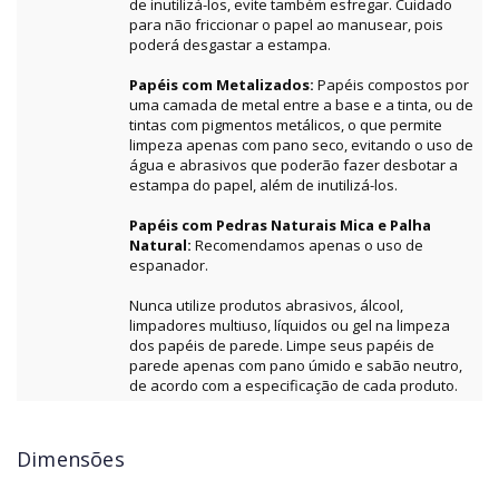
de inutilizá-los, evite também esfregar. Cuidado
para não friccionar o papel ao manusear, pois
poderá desgastar a estampa.
Papéis com Metalizados:
Papéis compostos por
uma camada de metal entre a base e a tinta, ou de
tintas com pigmentos metálicos, o que permite
limpeza apenas com pano seco, evitando o uso de
água e abrasivos que poderão fazer desbotar a
estampa do papel, além de inutilizá-los.
Papéis com Pedras Naturais Mica e Palha
Natural:
Recomendamos apenas o uso de
espanador.
Nunca utilize produtos abrasivos, álcool,
limpadores multiuso, líquidos ou gel na limpeza
dos papéis de parede. Limpe seus papéis de
parede apenas com pano úmido e sabão neutro,
de acordo com a especificação de cada produto.
Dimensões