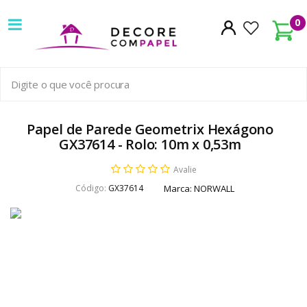
Decore
0
com
papel
é
pioneira
Papel de Parede Geometrix Hexágono
GX37614 - Rolo: 10m x 0,53m
em
Avalie
venda
Código:
GX37614
Marca:
NORWALL
de
Papel
de
Parede