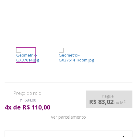
pela
Internet
Pague
R$ 684,00
R$ 83,02
2
no M
4
x
de
R$ 110,00
ver parcelamento