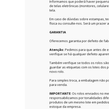
Informamos que poderá haver pequenas 
de telas eletrônicas (monitores, celular
tela.
Em caso de dúvidas sobre estampas, textu
física ou consulte-nos. Será um prazer a
GARANTIA
Oferecemos garantia por defeito de fab
Atenção:
Pedimos para que antes de ef
verifique se há qualquer defeito aparen
Também verifique se todos os rolos sã
guardar as etiquetas com os lotes dos p
novo rolo.
Para simples troca, a embalagem não po
para venda.
IMPORTANTE
: Os rolos enviados no 
responsabilizamos por tonalidades dif
produtos de um mesmo lote em pedidos 
estoque da empresa.