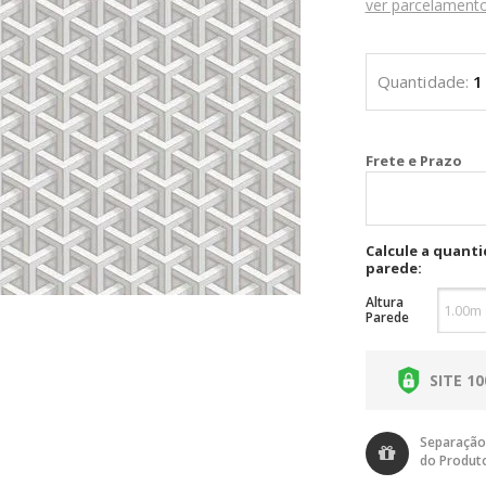
ver parcelament
Cal
Calcule a quant
parede:
Altura
Parede
SITE 1
Separação
do Produt