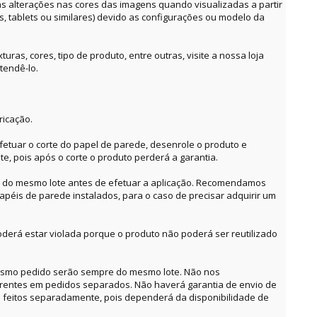
alterações nas cores das imagens quando visualizadas a partir
es, tablets ou similares) devido as configurações ou modelo da
ras, cores, tipo de produto, entre outras, visite a nossa loja
tendê-lo.
ricação.
etuar o corte do papel de parede, desenrole o produto e
te, pois após o corte o produto perderá a garantia.
o do mesmo lote antes de efetuar a aplicação. Recomendamos
apéis de parede instalados, para o caso de precisar adquirir um
derá estar violada porque o produto não poderá ser reutilizado
mesmo pedido serão sempre do mesmo lote. Não nos
erentes em pedidos separados. Não haverá garantia de envio de
feitos separadamente, pois dependerá da disponibilidade de