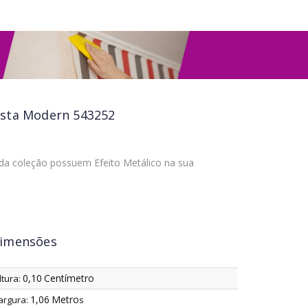
esta Modern 543252
 da coleção possuem Efeito Metálico na sua
imensões
0,10
Centímetro
ltura:
1,06
Metro
argura:
s