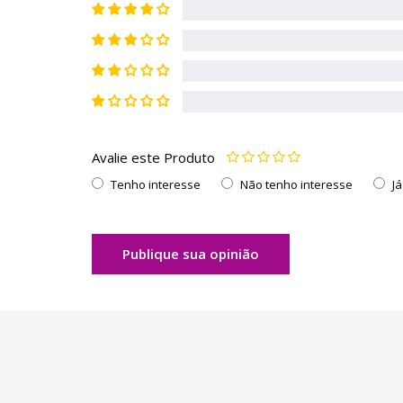
Avalie este Produto
Tenho interesse
Não tenho interesse
J
Publique sua opinião