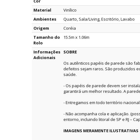
Cor
Material
Vinílico
Ambientes
Quarto, Sala/Living, Escritório, Lavabo
Origem
Coréia
Tamanho do
15.5m x 1.06m
Rolo
Informações
SOBRE
Adicionais
Os autênticos papéis de parede são fab
defeitos sejam raros. São produzidos e
saúde.
- Os papéis de parede devem ser instala
garantirá um melhor resultado. A pared
- Entregamos em todo território nacional
- Não acompanha cola e aplicação. (pos
entorno, incluindo litoral de SP e RJ – Capi
IMAGENS MERAMENTE ILUSTRATIVAS