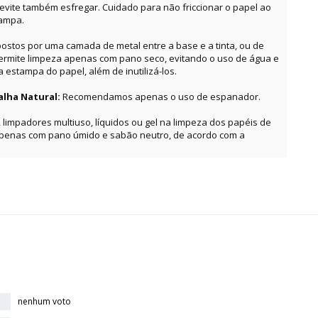
, evite também esfregar. Cuidado para não friccionar o papel ao
tampa.
ostos por uma camada de metal entre a base e a tinta, ou de
permite limpeza apenas com pano seco, evitando o uso de água e
estampa do papel, além de inutilizá-los.
alha Natural:
Recomendamos apenas o uso de espanador.
, limpadores multiuso, líquidos ou gel na limpeza dos papéis de
apenas com pano úmido e sabão neutro, de acordo com a
nenhum voto