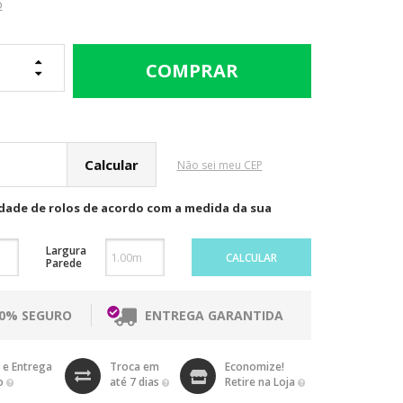
o
cular o Frete
Não sei meu CEP
idade de rolos de acordo com a medida da sua
Largura
CALCULAR
Parede
00% SEGURO
ENTREGA GARANTIDA
 e Entrega
Troca em
Economize!
o
até 7 dias
Retire na Loja