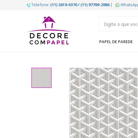
Telefone:
(11) 2619-0376 / (11) 97789-2986
|
WhatsAp
Decore
com
papel
PAPEL DE PAREDE
é
pioneira
em
venda
de
Papel
de