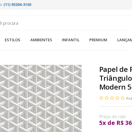
p:
(11) 93206-3163
ESTILOS
AMBIENTES
INFANTIL
PREMIUM
LANÇA
Papel de 
Triângulo
Modern 5
Ava
5
x
de
R$ 36