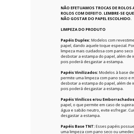
NÃO EFETUAMOS TROCAS DE ROLOS 
ROLOS COM DEFEITO. LEMBRE-SE QU
NÃO GOSTAR DO PAPEL ESCOLHIDO.
LIMPEZA DO PRODUTO
Papéis Duplex:
Modelos com revestime
papel, dando aquele toque especial. P
limpeza mais cuidadosa com pano seco 
desbotar a estampa do papel, além de in
pois poderá desgastar a estampa.
Papéis Vinilizados:
Modelos à base de 
permite uma limpeza com pano seco e m
desbotar a estampa do papel, além de in
pois poderá desgastar a estampa.
Papéis Vinílicos e/ou Emborrachado
papel, o que permite em caso de sujeir
água e sabão neutro, evite esfregar. C
desgastar a estampa.
Papéis Base TNT:
Esses papéis possue
uma limpeza com pano seco ou umedecid