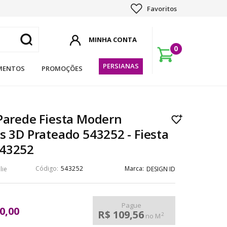
Favoritos
0
PERSIANAS
MENTOS
PROMOÇÕES
Parede Fiesta Modern
s 3D Prateado 543252 - Fiesta
43252
543252
lie
DESIGN ID
Pague
0,00
R$ 109,56
2
no M