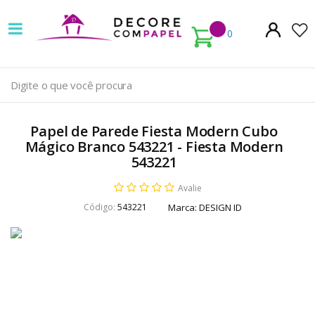
Decore
com
0
papel
é
pioneira
Papel de Parede Fiesta Modern Cubo
em
Mágico Branco 543221 - Fiesta Modern
543221
venda
Avalie
de
Código:
543221
Marca:
DESIGN ID
Papel
de
Parede