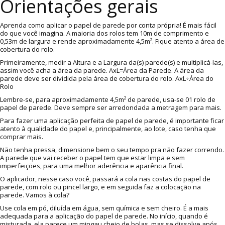
Orientações gerais
Aprenda como aplicar o papel de parede por conta própria! É mais fácil
do que você imagina. A maioria dos rolos tem 10m de comprimento e
0,53m de largura e rende aproximadamente 4,5m². Fique atento a área de
cobertura do rolo.
Primeiramente, medir a Altura e a Largura da(s) parede(s) e multiplicá-las,
assim você acha a área da parede. AxL=Área da Parede. A área da
parede deve ser dividida pela área de cobertura do rolo. AxL÷Área do
Rolo
Lembre-se, para aproximadamente 4,5m² de parede, usa-se 01 rolo de
papel de parede. Deve sempre ser arredondada a metragem para mais.
Para fazer uma aplicação perfeita de papel de parede, é importante ficar
atento à qualidade do papel e, principalmente, ao lote, caso tenha que
comprar mais.
Não tenha pressa, dimensione bem o seu tempo pra não fazer correndo.
A parede que vai receber o papel tem que estar limpa e sem
imperfeições, para uma melhor aderência e aparência final.
O aplicador, nesse caso você, passará a cola nas costas do papel de
parede, com rolo ou pincel largo, e em seguida faz a colocação na
parede. Vamos à cola?
Use cola em pó, diluída em água, sem química e sem cheiro. É a mais
adequada para a aplicação do papel de parede. No início, quando é
misturada, ela parece um mingau cheio de bolas, mas se dissolve após