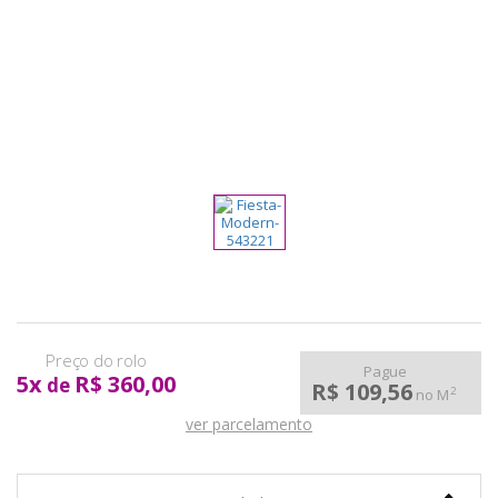
pela
Internet
Pague
5
x
R$ 360,00
de
R$ 109,56
2
no M
ver parcelamento