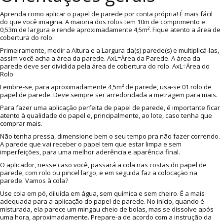
Aprenda como aplicar o papel de parede por conta própria! É mais fácil
do que você imagina. A maioria dos rolos tem 10m de comprimento e
0,53m de largura e rende aproximadamente 4,5m². Fique atento a área de
cobertura do rolo.
Primeiramente, medir a Altura e a Largura da(s) parede(s) e multiplicá-las,
assim você acha a área da parede. AxL=Área da Parede. A área da
parede deve ser dividida pela área de cobertura do rolo. AxL÷Área do
Rolo
Lembre-se, para aproximadamente 4,5m² de parede, usa-se 01 rolo de
papel de parede. Deve sempre ser arredondada a metragem para mais.
Para fazer uma aplicação perfeita de papel de parede, é importante ficar
atento à qualidade do papel e, principalmente, ao lote, caso tenha que
comprar mais.
Não tenha pressa, dimensione bem o seu tempo pra não fazer correndo.
A parede que vai receber o papel tem que estar limpa e sem
imperfeições, para uma melhor aderência e aparência final.
O aplicador, nesse caso você, passará a cola nas costas do papel de
parede, com rolo ou pincel largo, e em seguida faz a colocação na
parede. Vamos à cola?
Use cola em pó, diluída em água, sem química e sem cheiro. É a mais
adequada para a aplicação do papel de parede. No início, quando é
misturada, ela parece um mingau cheio de bolas, mas se dissolve após
uma hora, aproximadamente. Prepare-a de acordo com a instrução da