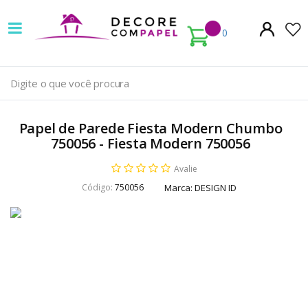
Decore
com
0
papel
é
pioneira
Papel de Parede Fiesta Modern Chumbo
em
750056 - Fiesta Modern 750056
venda
Avalie
Código:
750056
Marca:
DESIGN ID
de
Papel
de
Parede