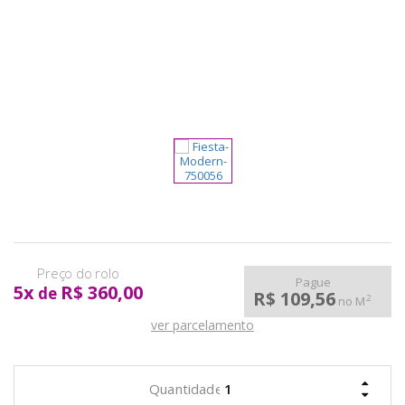
pela
Internet
Pague
5
x
R$ 360,00
de
R$ 109,56
2
no M
ver parcelamento