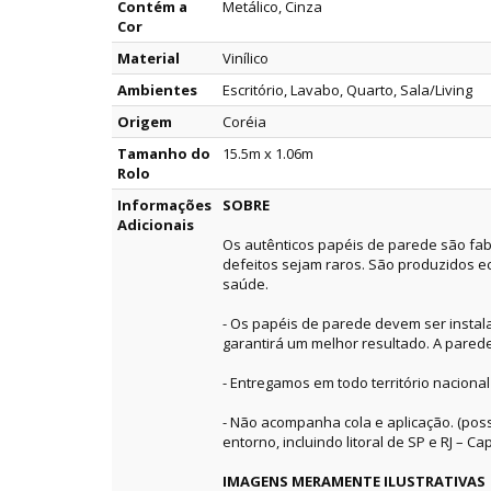
Contém a
Metálico, Cinza
Cor
Material
Vinílico
Ambientes
Escritório, Lavabo, Quarto, Sala/Living
Origem
Coréia
Tamanho do
15.5m x 1.06m
Rolo
Informações
SOBRE
Adicionais
Os autênticos papéis de parede são fab
defeitos sejam raros. São produzidos e
saúde.
- Os papéis de parede devem ser instala
garantirá um melhor resultado. A pared
- Entregamos em todo território nacional
- Não acompanha cola e aplicação. (pos
entorno, incluindo litoral de SP e RJ – Capi
IMAGENS MERAMENTE ILUSTRATIVAS