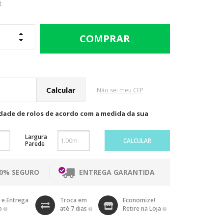
o
cular o Frete
Não sei meu CEP
idade de rolos de acordo com a medida da sua
Largura
CALCULAR
Parede
00% SEGURO
ENTREGA GARANTIDA
 e Entrega
Troca em
Economize!
o
até 7 dias
Retire na Loja