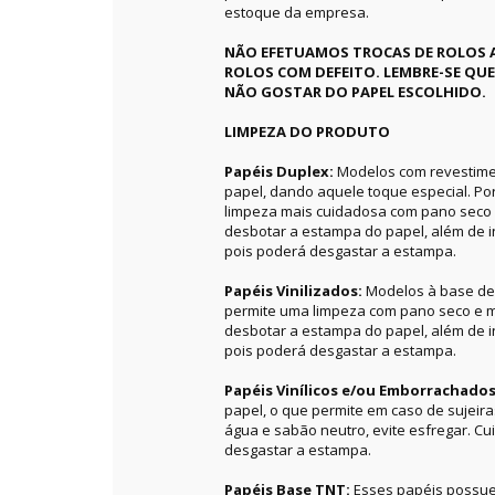
estoque da empresa.
NÃO EFETUAMOS TROCAS DE ROLOS 
ROLOS COM DEFEITO. LEMBRE-SE QU
NÃO GOSTAR DO PAPEL ESCOLHIDO.
LIMPEZA DO PRODUTO
Papéis Duplex:
Modelos com revestime
papel, dando aquele toque especial. P
limpeza mais cuidadosa com pano seco 
desbotar a estampa do papel, além de in
pois poderá desgastar a estampa.
Papéis Vinilizados:
Modelos à base de 
permite uma limpeza com pano seco e m
desbotar a estampa do papel, além de in
pois poderá desgastar a estampa.
Papéis Vinílicos e/ou Emborrachado
papel, o que permite em caso de sujeir
água e sabão neutro, evite esfregar. C
desgastar a estampa.
Papéis Base TNT:
Esses papéis possue