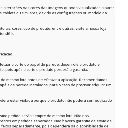
alterações nas cores das imagens quando visualizadas a partir
es, tablets ou similares) devido as configurações ou modelo da
ras, cores, tipo de produto, entre outras, visite a nossa loja
tendê-lo.
ricação.
etuar o corte do papel de parede, desenrole o produto e
te, pois após o corte o produto perderá a garantia.
o do mesmo lote antes de efetuar a aplicação. Recomendamos
apéis de parede instalados, para o caso de precisar adquirir um
derá estar violada porque o produto não poderá ser reutilizado
mesmo pedido serão sempre do mesmo lote. Não nos
erentes em pedidos separados. Não haverá garantia de envio de
feitos separadamente, pois dependerá da disponibilidade de