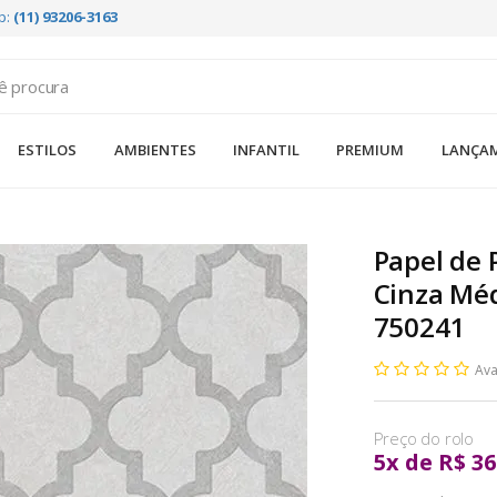
p:
(11) 93206-3163
ESTILOS
AMBIENTES
INFANTIL
PREMIUM
LANÇA
Papel de 
Cinza Méd
750241
Ava
5
x
de
R$ 36