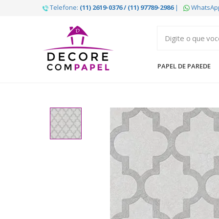
Telefone:
(11) 2619-0376 / (11) 97789-2986
|
WhatsAp
Decore
com
papel
PAPEL DE PAREDE
é
pioneira
em
venda
de
Papel
de