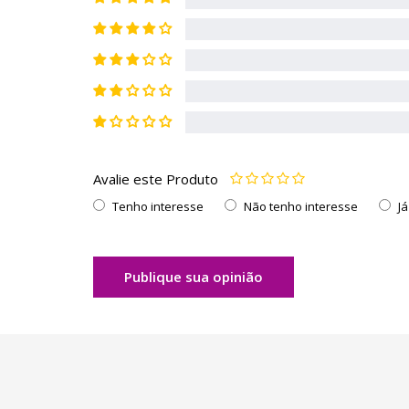
Avalie este Produto
Tenho interesse
Não tenho interesse
J
Publique sua opinião