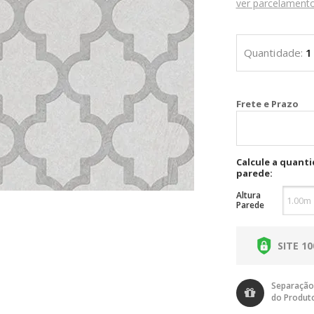
ver parcelament
Cal
Calcule a quant
parede:
Altura
Parede
SITE 1
Separação
do Produt