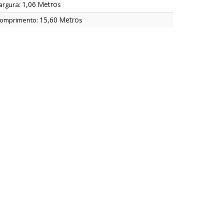
1,06
Metro
argura:
s
15,60
Metro
omprimento:
s