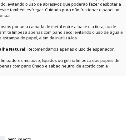
o, evitando o uso de abrasivos que poderão fazer desbotar a
, evite também esfregar. Cuidado para não friccionar o papel ao
tampa.
ostos por uma camada de metal entre a base e a tinta, ou de
permite limpeza apenas com pano seco, evitando o uso de água e
estampa do papel, além de inutilizá-los.
alha Natural:
Recomendamos apenas o uso de espanador.
, limpadores multiuso, líquidos ou gel na limpeza dos papéis de
apenas com pano úmido e sabão neutro, de acordo com a
nenhum voto