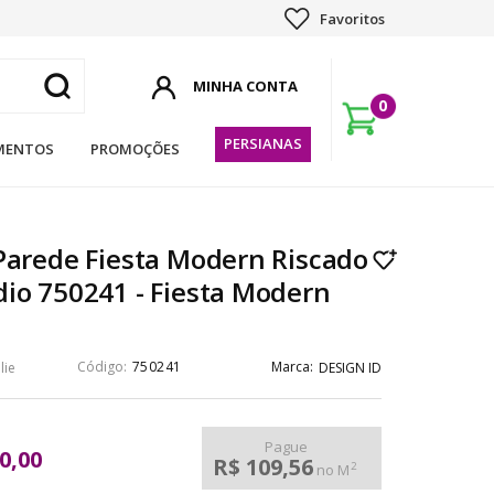
Favoritos
0
PERSIANAS
MENTOS
PROMOÇÕES
Parede Fiesta Modern Riscado
io 750241 - Fiesta Modern
750241
lie
DESIGN ID
Pague
0,00
R$ 109,56
2
no M