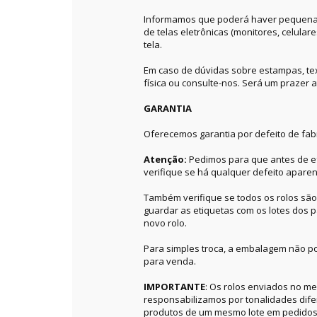
Informamos que poderá haver pequenas 
de telas eletrônicas (monitores, celular
tela.
Em caso de dúvidas sobre estampas, textu
física ou consulte-nos. Será um prazer a
GARANTIA
Oferecemos garantia por defeito de fab
Atenção:
Pedimos para que antes de ef
verifique se há qualquer defeito aparen
Também verifique se todos os rolos sã
guardar as etiquetas com os lotes dos p
novo rolo.
Para simples troca, a embalagem não po
para venda.
IMPORTANTE
: Os rolos enviados no 
responsabilizamos por tonalidades dif
produtos de um mesmo lote em pedidos 