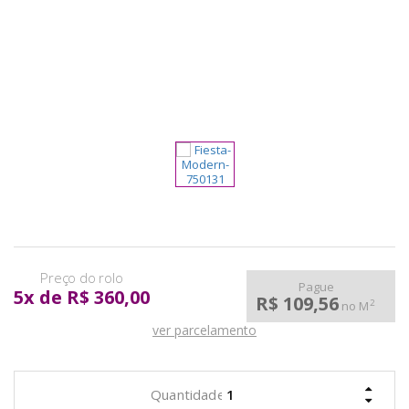
pela
Internet
Pague
5
x
de
R$ 360,00
R$ 109,56
2
no M
ver parcelamento