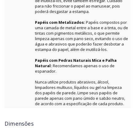
de inutilizá-los, evite também esfregar. Cuidado
para não friccionar o papel ao manusear, pois
poderá desgastar a estampa.
Papéis com Metalizados:
Papéis compostos por
uma camada de metal entre a base e a tinta, ou de
tintas com pigmentos metálicos, o que permite
limpeza apenas com pano seco, evitando o uso de
água e abrasivos que poderão fazer desbotar a
estampa do papel, além de inutilizá-los.
Papéis com Pedras Naturais Mica e Palha
Natural:
Recomendamos apenas o uso de
espanador.
Nunca utilize produtos abrasivos, álcool,
limpadores multiuso, líquidos ou gel na limpeza
dos papéis de parede. Limpe seus papéis de
parede apenas com pano úmido e sabão neutro,
de acordo com a especificação de cada produto.
Dimensões