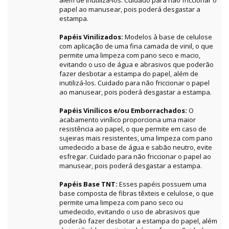
além de inutilizá-los. Cuidado para não friccionar o
papel ao manusear, pois poderá desgastar a
estampa.
Papéis Vinilizados:
Modelos à base de celulose
com aplicação de uma fina camada de vinil, o que
permite uma limpeza com pano seco e macio,
evitando o uso de água e abrasivos que poderão
fazer desbotar a estampa do papel, além de
inutilizá-los. Cuidado para não friccionar o papel
ao manusear, pois poderá desgastar a estampa.
Papéis Vinílicos e/ou Emborrachados:
O
acabamento vinílico proporciona uma maior
resistência ao papel, o que permite em caso de
sujeiras mais resistentes, uma limpeza com pano
umedecido a base de água e sabão neutro, evite
esfregar. Cuidado para não friccionar o papel ao
manusear, pois poderá desgastar a estampa.
Papéis Base TNT:
Esses papéis possuem uma
base composta de fibras têxteis e celulose, o que
permite uma limpeza com pano seco ou
umedecido, evitando o uso de abrasivos que
poderão fazer desbotar a estampa do papel, além