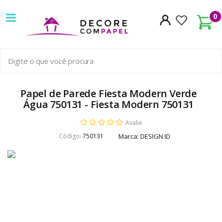
Decore
0
com
papel
é
pioneira
Papel de Parede Fiesta Modern Verde
Água 750131 - Fiesta Modern 750131
em
Avalie
venda
Código:
750131
Marca:
DESIGN ID
de
Papel
de
Parede