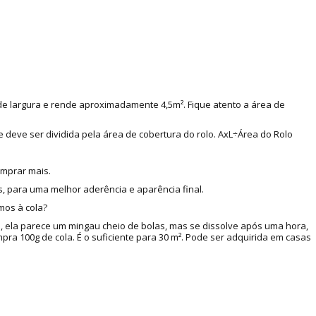
 de largura e rende aproximadamente 4,5m². Fique atento a área de
e deve ser dividida pela área de cobertura do rolo. AxL÷Área do Rolo
omprar mais.
, para uma melhor aderência e aparência final.
mos à cola?
a, ela parece um mingau cheio de bolas, mas se dissolve após uma hora,
a 100g de cola. É o suficiente para 30 m². Pode ser adquirida em casas