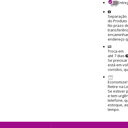
Entre
Separação 
do Produto
No prazo de
transferênc
encaminham
endereço q
Troca em
até 7 dias
Se precisar
está em vol
corridos, q
Economize!
Retire na L
Se estiver 
e tem urgênc
telefone, q
estoque, a
tempo.