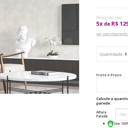
5
x
R$ 12
de
ver parcelament
Cal
Calcule a quant
parede:
Altura
Parede
Site 10