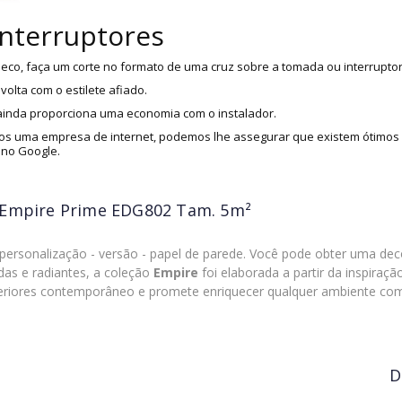
interruptores
eco, faça um corte no formato de uma cruz sobre a tomada ou interruptor
olta com o estilete afiado.
 ainda proporciona uma economia com o instalador.
s uma empresa de internet, podemos lhe assegurar que existem ótimos i
 no Google.
 Empire Prime EDG802 Tam. 5m²
ersonalização - versão - papel de parede. Você pode obter uma de
das e radiantes, a coleção
Empire
foi elaborada a partir da inspiraç
nteriores contemporâneo e promete enriquecer qualquer ambiente com
D