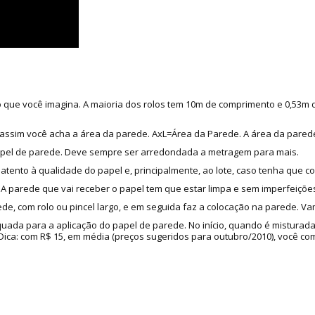
do que você imagina. A maioria dos rolos tem 10m de comprimento e 0,53m
as, assim você acha a área da parede. AxL=Área da Parede. A área da pared
apel de parede. Deve sempre ser arredondada a metragem para mais.
 atento à qualidade do papel e, principalmente, ao lote, caso tenha que c
 parede que vai receber o papel tem que estar limpa e sem imperfeições
de, com rolo ou pincel largo, e em seguida faz a colocação na parede. Va
quada para a aplicação do papel de parede. No início, quando é misturad
a: com R$ 15, em média (preços sugeridos para outubro/2010), você compr