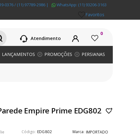
19-0376 / (11) 97789-2986
|
WhatsApp:
(11) 93206-3163
Favoritos
0
Atendimento
LANÇAMENTOS
PROMOÇÕES
PERSIANAS
 Parede Empire Prime EDG802
EDG802
lie
IMPORTADO