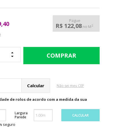
Pague
9,40
R$ 122,08
2
no M
o
cular o Frete
Não sei meu CEP
idade de rolos de acordo com a medida da sua
Largura
CALCULAR
Parede
0% seguro