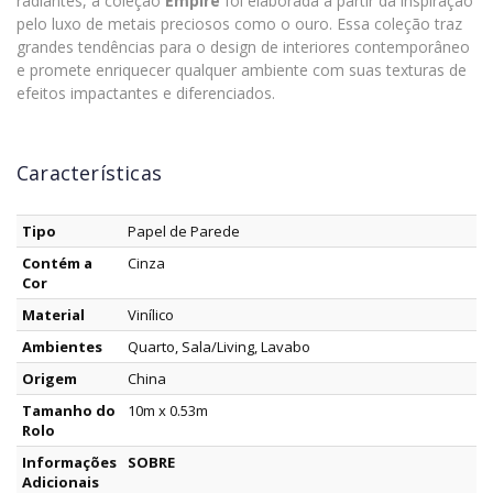
radiantes, a coleção
Empire
foi elaborada a partir da inspiração
pelo luxo de metais preciosos como o ouro. Essa coleção traz
grandes tendências para o design de interiores contemporâneo
e promete enriquecer qualquer ambiente com suas texturas de
efeitos impactantes e diferenciados.
Características
Tipo
Papel de Parede
Contém a
Cinza
Cor
Material
Vinílico
Ambientes
Quarto, Sala/Living, Lavabo
Origem
China
Tamanho do
10m x 0.53m
Rolo
Informações
SOBRE
Adicionais