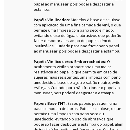
papel ao manusear, pois poderá desgastar a
estampa.
Papéis Vinilizados:
Modelos à base de celulose
com aplicação de uma fina camada de vinil, o que
permite uma limpeza com pano seco e macio,
evitando o uso de água e abrasivos que poderão
fazer desbotar a estampa do papel, além de
inutilizá-los. Cuidado para não friccionar o papel
ao manusear, pois poderá desgastar a estampa.
Papéis Vinílicos e/ou Emborrachados:
O
acabamento vinílico proporciona uma maior
resistência ao papel, o que permite em caso de
sujeiras mais resistentes, uma limpeza com pano
umedecido a base de água e sabão neutro, evite
esfregar. Cuidado para não friccionar o papel ao
manusear, pois poderá desgastar a estampa.
Papéis Base TNT:
Esses papéis possuem uma
base composta de fibras têxteis e celulose, o que
permite uma limpeza com pano seco ou
umedecido, evitando o uso de abrasivos que
poderão fazer desbotar a estampa do papel, além
de inutilizá-los, evite também esfregar. Cuidado