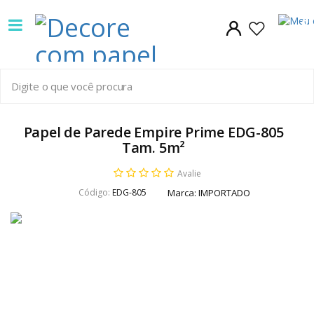
Decore
0
com
papel
é
pioneira
Papel de Parede Empire Prime EDG-805
Tam. 5m²
em
Avalie
venda
Código:
EDG-805
Marca:
IMPORTADO
de
Papel
de
Parede