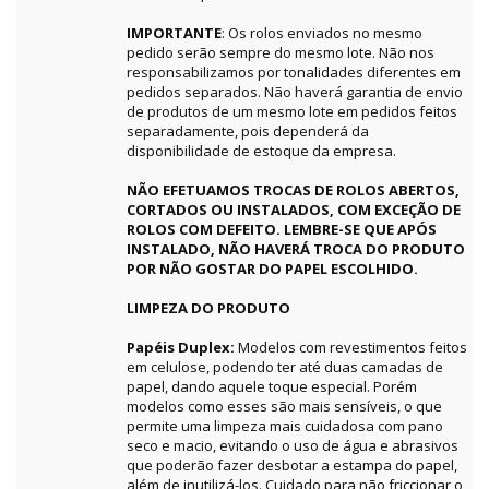
IMPORTANTE
: Os rolos enviados no mesmo
pedido serão sempre do mesmo lote. Não nos
responsabilizamos por tonalidades diferentes em
pedidos separados. Não haverá garantia de envio
de produtos de um mesmo lote em pedidos feitos
separadamente, pois dependerá da
disponibilidade de estoque da empresa.
NÃO EFETUAMOS TROCAS DE ROLOS ABERTOS,
CORTADOS OU INSTALADOS, COM EXCEÇÃO DE
ROLOS COM DEFEITO. LEMBRE-SE QUE APÓS
INSTALADO, NÃO HAVERÁ TROCA DO PRODUTO
POR NÃO GOSTAR DO PAPEL ESCOLHIDO.
LIMPEZA DO PRODUTO
Papéis Duplex:
Modelos com revestimentos feitos
em celulose, podendo ter até duas camadas de
papel, dando aquele toque especial. Porém
modelos como esses são mais sensíveis, o que
permite uma limpeza mais cuidadosa com pano
seco e macio, evitando o uso de água e abrasivos
que poderão fazer desbotar a estampa do papel,
além de inutilizá-los. Cuidado para não friccionar o