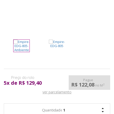
pela
Internet
Pague
5
x
de
R$ 129,40
R$ 122,08
2
no M
ver parcelamento