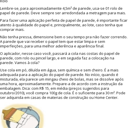
Rolo
Lembre-se, para aproximadamente 4,5m² de parede, usa-se 01 rolo de
papel de parede. Deve sempre ser arredondada a metragem para mais.
Para fazer uma aplicação perfeita de papel de parede, é importante ficar
atento à qualidade do papel e, principalmente, ao lote, caso tenha que
comprar mais.
Não tenha pressa, dimensione bem o seu tempo pra não fazer correndo.
A parede que vai receber o papel tem que estar limpa e sem
imperfeições, para uma melhor aderência e aparência final.
O aplicador, nesse caso você, passará a cola nas costas do papel de
parede, com rolo ou pincel largo, e em seguida faz a colocação na
parede. Vamos à cola?
Use cola em pó, diluída em água, sem química e sem cheiro. É a mais
adequada para a aplicação do papel de parede. No início, quando é
misturada, ela parece um mingau cheio de bolas, mas se dissolve após
uma hora, aproximadamente. Prepare-a de acordo com a instrução da
embalagem. Dica: com R$ 15, em média (preços sugeridos para
outubro/2010), você compra 100g de cola. É o suficiente para 30 m². Pode
ser adquirida em casas de materias de construção ou Home Center.