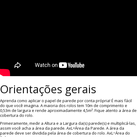
Orientações gerais
Aprenda como aplicar o papel de parede por conta própria! É mais fácil
do que você imagina. A maioria dos rolos tem 10m de comprimento e
0,53m de largura e rende aproximadamente 4,5m². Fique atento a área de
cobertura do rolo.
Primeiramente, medir a Altura e a Largura da(s) parede(s) e multiplicá-las,
assim você acha a área da parede. AxL=Área da Parede. A área da
parede deve ser dividida pela área de cobertura do rolo. AxL÷Área do