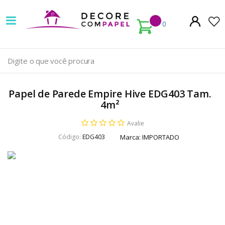
Decore
com
0
papel
é
pioneira
Papel de Parede Empire Hive EDG403 Tam.
em
4m²
venda
Avalie
Código:
EDG403
Marca:
IMPORTADO
de
Papel
de
Parede