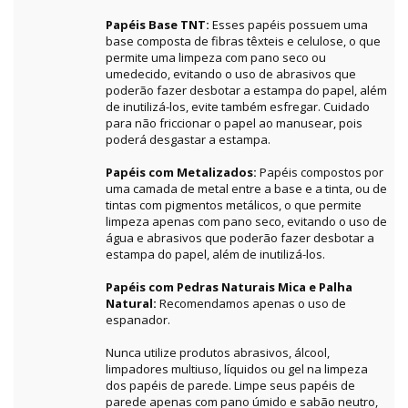
Papéis Base TNT:
Esses papéis possuem uma
base composta de fibras têxteis e celulose, o que
permite uma limpeza com pano seco ou
umedecido, evitando o uso de abrasivos que
poderão fazer desbotar a estampa do papel, além
de inutilizá-los, evite também esfregar. Cuidado
para não friccionar o papel ao manusear, pois
poderá desgastar a estampa.
Papéis com Metalizados:
Papéis compostos por
uma camada de metal entre a base e a tinta, ou de
tintas com pigmentos metálicos, o que permite
limpeza apenas com pano seco, evitando o uso de
água e abrasivos que poderão fazer desbotar a
estampa do papel, além de inutilizá-los.
Papéis com Pedras Naturais Mica e Palha
Natural:
Recomendamos apenas o uso de
espanador.
Nunca utilize produtos abrasivos, álcool,
limpadores multiuso, líquidos ou gel na limpeza
dos papéis de parede. Limpe seus papéis de
parede apenas com pano úmido e sabão neutro,