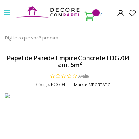
Decore
com
0
papel
é
pioneira
Papel de Parede Empire Concrete EDG704
em
Tam. 5m²
venda
Avalie
Código:
EDG704
Marca:
IMPORTADO
de
Papel
de
Parede