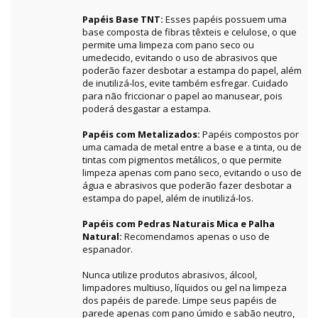
Papéis Base TNT:
Esses papéis possuem uma
base composta de fibras têxteis e celulose, o que
permite uma limpeza com pano seco ou
umedecido, evitando o uso de abrasivos que
poderão fazer desbotar a estampa do papel, além
de inutilizá-los, evite também esfregar. Cuidado
para não friccionar o papel ao manusear, pois
poderá desgastar a estampa.
Papéis com Metalizados:
Papéis compostos por
uma camada de metal entre a base e a tinta, ou de
tintas com pigmentos metálicos, o que permite
limpeza apenas com pano seco, evitando o uso de
água e abrasivos que poderão fazer desbotar a
estampa do papel, além de inutilizá-los.
Papéis com Pedras Naturais Mica e Palha
Natural:
Recomendamos apenas o uso de
espanador.
Nunca utilize produtos abrasivos, álcool,
limpadores multiuso, líquidos ou gel na limpeza
dos papéis de parede. Limpe seus papéis de
parede apenas com pano úmido e sabão neutro,