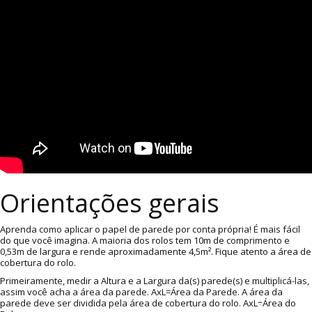
Orientações gerais
Aprenda como aplicar o papel de parede por conta própria! É mais fácil
do que você imagina. A maioria dos rolos tem 10m de comprimento e
0,53m de largura e rende aproximadamente 4,5m². Fique atento a área de
cobertura do rolo.
Primeiramente, medir a Altura e a Largura da(s) parede(s) e multiplicá-las,
assim você acha a área da parede. AxL=Área da Parede. A área da
parede deve ser dividida pela área de cobertura do rolo. AxL÷Área do