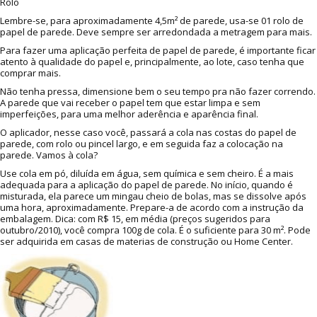
Rolo
Lembre-se, para aproximadamente 4,5m² de parede, usa-se 01 rolo de
papel de parede. Deve sempre ser arredondada a metragem para mais.
Para fazer uma aplicação perfeita de papel de parede, é importante ficar
atento à qualidade do papel e, principalmente, ao lote, caso tenha que
comprar mais.
Não tenha pressa, dimensione bem o seu tempo pra não fazer correndo.
A parede que vai receber o papel tem que estar limpa e sem
imperfeições, para uma melhor aderência e aparência final.
O aplicador, nesse caso você, passará a cola nas costas do papel de
parede, com rolo ou pincel largo, e em seguida faz a colocação na
parede. Vamos à cola?
Use cola em pó, diluída em água, sem química e sem cheiro. É a mais
adequada para a aplicação do papel de parede. No início, quando é
misturada, ela parece um mingau cheio de bolas, mas se dissolve após
uma hora, aproximadamente. Prepare-a de acordo com a instrução da
embalagem. Dica: com R$ 15, em média (preços sugeridos para
outubro/2010), você compra 100g de cola. É o suficiente para 30 m². Pode
ser adquirida em casas de materias de construção ou Home Center.