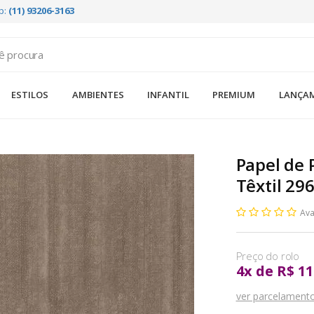
p:
(11) 93206-3163
ESTILOS
AMBIENTES
INFANTIL
PREMIUM
LANÇA
Papel de
Têxtil 29
Ava
4
x
de
R$ 11
ver parcelament