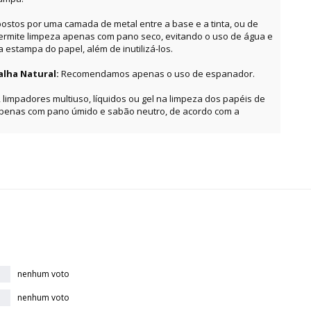
ostos por uma camada de metal entre a base e a tinta, ou de
permite limpeza apenas com pano seco, evitando o uso de água e
estampa do papel, além de inutilizá-los.
alha Natural:
Recomendamos apenas o uso de espanador.
, limpadores multiuso, líquidos ou gel na limpeza dos papéis de
apenas com pano úmido e sabão neutro, de acordo com a
nenhum voto
nenhum voto