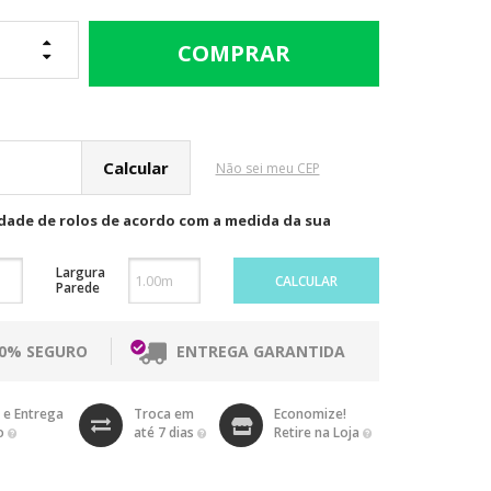
cular o Frete
Não sei meu CEP
idade de rolos de acordo com a medida da sua
Largura
CALCULAR
Parede
00% SEGURO
ENTREGA GARANTIDA
 e Entrega
Troca em
Economize!
o
até 7 dias
Retire na Loja