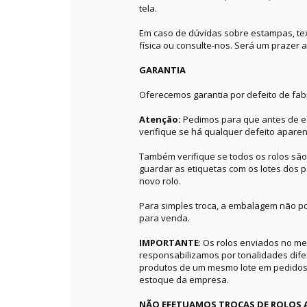
tela.
Em caso de dúvidas sobre estampas, textu
física ou consulte-nos. Será um prazer a
GARANTIA
Oferecemos garantia por defeito de fab
Atenção:
Pedimos para que antes de ef
verifique se há qualquer defeito aparen
Também verifique se todos os rolos sã
guardar as etiquetas com os lotes dos p
novo rolo.
Para simples troca, a embalagem não po
para venda.
IMPORTANTE
: Os rolos enviados no 
responsabilizamos por tonalidades dif
produtos de um mesmo lote em pedidos 
estoque da empresa.
NÃO EFETUAMOS TROCAS DE ROLOS 