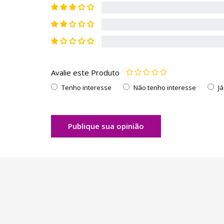
Avalie este Produto
Tenho interesse
Não tenho interesse
J
Publique sua opinião