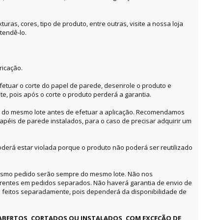
ras, cores, tipo de produto, entre outras, visite a nossa loja
tendê-lo.
ricação.
etuar o corte do papel de parede, desenrole o produto e
te, pois após o corte o produto perderá a garantia.
o do mesmo lote antes de efetuar a aplicação. Recomendamos
apéis de parede instalados, para o caso de precisar adquirir um
derá estar violada porque o produto não poderá ser reutilizado
mesmo pedido serão sempre do mesmo lote. Não nos
erentes em pedidos separados. Não haverá garantia de envio de
feitos separadamente, pois dependerá da disponibilidade de
ABERTOS, CORTADOS OU INSTALADOS, COM EXCEÇÃO DE