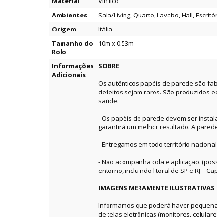
Material
Vinílico
Ambientes
Sala/Living, Quarto, Lavabo, Hall, Escritó
Origem
Itália
Tamanho do
10m x 0.53m
Rolo
Informações
SOBRE
Adicionais
Os autênticos papéis de parede são fab
defeitos sejam raros. São produzidos e
saúde.
- Os papéis de parede devem ser instala
garantirá um melhor resultado. A pared
- Entregamos em todo território nacional
- Não acompanha cola e aplicação. (pos
entorno, incluindo litoral de SP e RJ – Capi
IMAGENS MERAMENTE ILUSTRATIVAS
Informamos que poderá haver pequenas 
de telas eletrônicas (monitores, celular