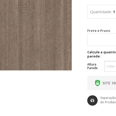
Cal
Calcule a quant
parede:
Altura
Parede
SITE 1
Separação
do Produt