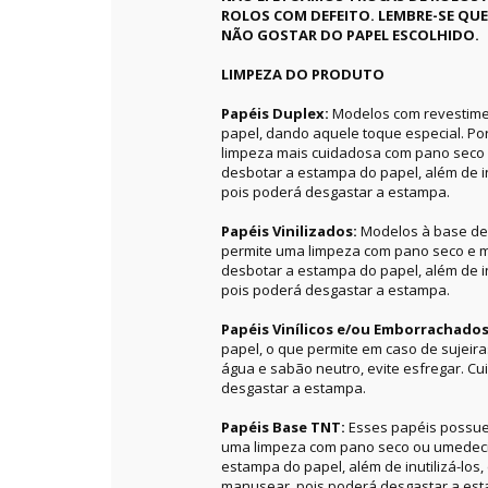
ROLOS COM DEFEITO. LEMBRE-SE QU
NÃO GOSTAR DO PAPEL ESCOLHIDO.
LIMPEZA DO PRODUTO
Papéis Duplex:
Modelos com revestime
papel, dando aquele toque especial. P
limpeza mais cuidadosa com pano seco 
desbotar a estampa do papel, além de in
pois poderá desgastar a estampa.
Papéis Vinilizados:
Modelos à base de 
permite uma limpeza com pano seco e m
desbotar a estampa do papel, além de in
pois poderá desgastar a estampa.
Papéis Vinílicos e/ou Emborrachado
papel, o que permite em caso de sujeir
água e sabão neutro, evite esfregar. C
desgastar a estampa.
Papéis Base TNT:
Esses papéis possue
uma limpeza com pano seco ou umedecid
estampa do papel, além de inutilizá-los
manusear, pois poderá desgastar a es