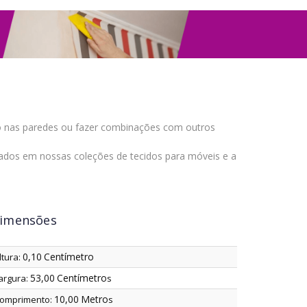
m
nho nas paredes ou fazer combinações com outros
dos em nossas coleções de tecidos para móveis e a
imensões
0,10
Centímetro
ltura:
53,00
Centímetro
argura:
s
10,00
Metro
omprimento:
s