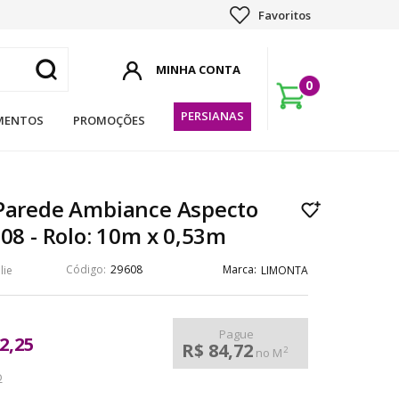
Favoritos
0
PERSIANAS
MENTOS
PROMOÇÕES
 Parede Ambiance Aspecto
608 - Rolo: 10m x 0,53m
29608
lie
LIMONTA
Pague
2,25
R$ 84,72
2
no M
o