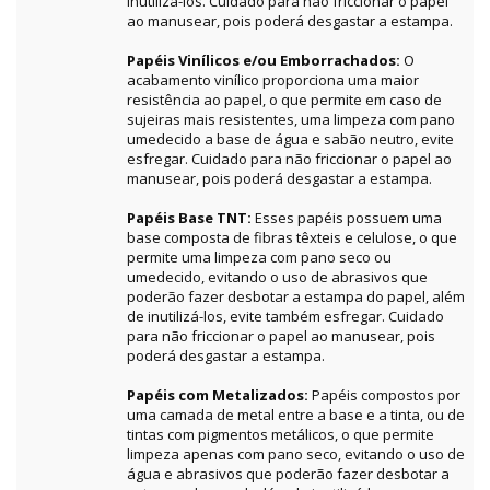
inutilizá-los. Cuidado para não friccionar o papel
ao manusear, pois poderá desgastar a estampa.
Papéis Vinílicos e/ou Emborrachados:
O
acabamento vinílico proporciona uma maior
resistência ao papel, o que permite em caso de
sujeiras mais resistentes, uma limpeza com pano
umedecido a base de água e sabão neutro, evite
esfregar. Cuidado para não friccionar o papel ao
manusear, pois poderá desgastar a estampa.
Papéis Base TNT:
Esses papéis possuem uma
base composta de fibras têxteis e celulose, o que
permite uma limpeza com pano seco ou
umedecido, evitando o uso de abrasivos que
poderão fazer desbotar a estampa do papel, além
de inutilizá-los, evite também esfregar. Cuidado
para não friccionar o papel ao manusear, pois
poderá desgastar a estampa.
Papéis com Metalizados:
Papéis compostos por
uma camada de metal entre a base e a tinta, ou de
tintas com pigmentos metálicos, o que permite
limpeza apenas com pano seco, evitando o uso de
água e abrasivos que poderão fazer desbotar a