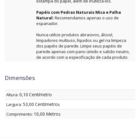
estampa do papel, além de inutilizá-los.
Papéis com Pedras Naturais Mica e Palha
Natural:
Recomendamos apenas o uso de
espanador.
Nunca utilize produtos abrasivos, álcool,
limpadores multiuso, líquidos ou gel na limpeza
dos papéis de parede. Limpe seus papéis de
parede apenas com pano úmido e sabão neutro,
de acordo com a especificação de cada produto.
Dimensões
0,10
Centímetro
Altura:
53,00
Centímetro
Largura:
s
10,00
Metro
Comprimento:
s