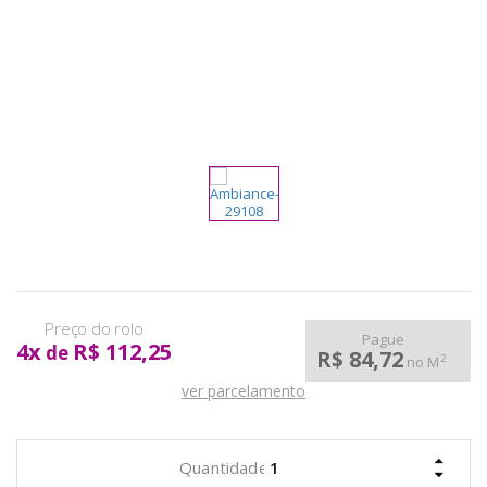
pela
Internet
Pague
4
x
R$ 112,25
de
R$ 84,72
2
no M
ver parcelamento