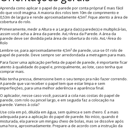
Aprenda como aplicar o papel de parede por conta própria! É mais fácil
do que você imagina. A maioria dos rolos tem 10m de comprimento e
0,53m de largura e rende aproximadamente 4,5m². Fique atento a área de
cobertura do rolo.
Primeiramente, medir a Altura e a Largura da(s) parede(s) e multiplicá-las,
assim você acha a área da parede. AxL=Área da Parede. A área da
parede deve ser dividida pela área de cobertura do rolo. AxL÷Área do
Rolo
Lembre-se, para aproximadamente 4,5m² de parede, usa-se 01 rolo de
papel de parede. Deve sempre ser arredondada a metragem para mais.
Para fazer uma aplicação perfeita de papel de parede, é importante ficar
atento à qualidade do papel e, principalmente, ao lote, caso tenha que
comprar mais.
Não tenha pressa, dimensione bem o seu tempo pra não fazer correndo.
A parede que vai receber o papel tem que estar limpa e sem
imperfeições, para uma melhor aderência e aparência final.
O aplicador, nesse caso você, passará a cola nas costas do papel de
parede, com rolo ou pincel largo, e em seguida faz a colocação na
parede. Vamos à cola?
Use cola em pó, diluída em água, sem química e sem cheiro. É a mais
adequada para a aplicação do papel de parede. No início, quando é
misturada, ela parece um mingau cheio de bolas, mas se dissolve após
uma hora, aproximadamente. Prepare-a de acordo com a instrução da