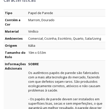
Características
Tipo
Papel de Parede
Contém a
Marrom, Dourado
Cor
Material
Vinílico
Ambientes
Comercial, Cozinha, Escritório, Quarto, Sala/Living
Origem
Itália
Tamanho do
10m x 0.53m
Rolo
Informações
SOBRE
Adicionais
Os autênticos papéis de parede são fabricados
com a mais alta tecnologia do mercado, fazendo
com que defeitos sejam raros. São produzidos
ecologicamente corretos, atóxicos e não causam
problemas à saúde.
- Os papéis de parede devem ser instalados em
superfícies lisas, secas e sem imperfeições, o que
garantirá um melhor resultado. A parede deve ter