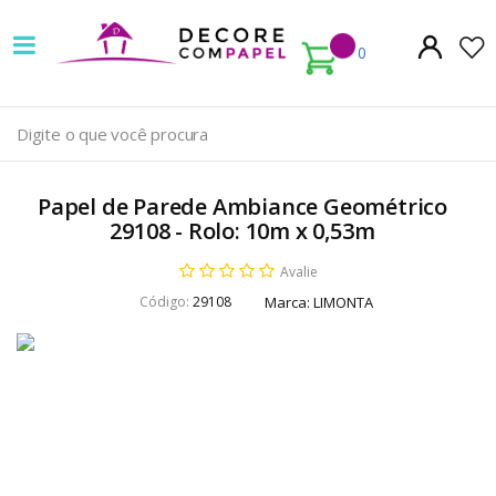
Decore
com
0
papel
é
pioneira
Papel de Parede Ambiance Geométrico
em
29108 - Rolo: 10m x 0,53m
venda
Avalie
Código:
29108
Marca:
LIMONTA
de
Papel
de
Parede