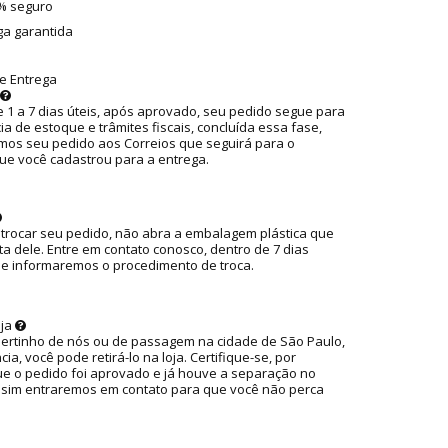
0% seguro
ga garantida
e Entrega
 1 a 7 dias úteis, após aprovado, seu pedido segue para
ia de estoque e trâmites fiscais, concluída essa fase,
os seu pedido aos Correios que seguirá para o
ue você cadastrou para a entrega.
 trocar seu pedido, não abra a embalagem plástica que
ta dele. Entre em contato conosco, dentro de 7 dias
ue informaremos o procedimento de troca.
oja
pertinho de nós ou de passagem na cidade de São Paulo,
ia, você pode retirá-lo na loja. Certifique-se, por
ue o pedido foi aprovado e já houve a separação no
ssim entraremos em contato para que você não perca