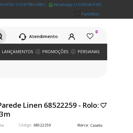
19-0376 / (11) 97789-2986
|
WhatsApp:
(11) 93206-3163
Favoritos
0
Atendimento
LANÇAMENTOS
PROMOÇÕES
PERSIANAS
Parede Linen 68522259 - Rolo:
53m
68522259
lie
Caselio