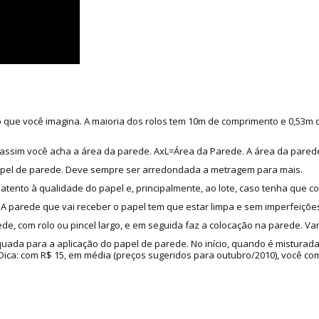
do que você imagina. A maioria dos rolos tem 10m de comprimento e 0,53m
as, assim você acha a área da parede. AxL=Área da Parede. A área da pared
apel de parede. Deve sempre ser arredondada a metragem para mais.
 atento à qualidade do papel e, principalmente, ao lote, caso tenha que c
 parede que vai receber o papel tem que estar limpa e sem imperfeições
de, com rolo ou pincel largo, e em seguida faz a colocação na parede. Va
quada para a aplicação do papel de parede. No início, quando é misturad
a: com R$ 15, em média (preços sugeridos para outubro/2010), você compr