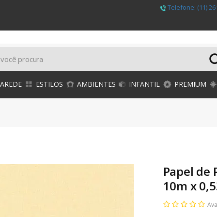
Telefone:
(11) 26
PAREDE
ESTILOS
AMBIENTES
INFANTIL
PREMIUM
Papel de 
10m x 0,
Ava