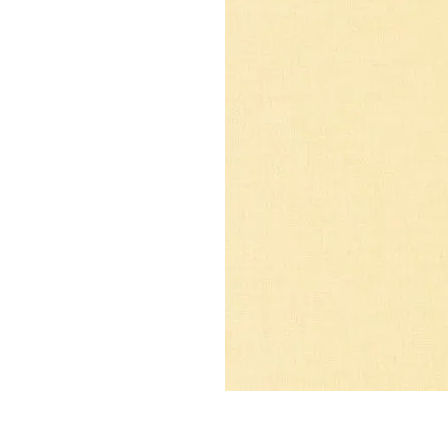
Parede
pela
Internet