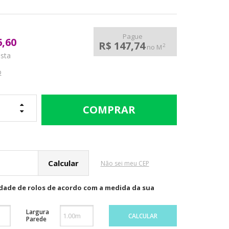
Pague
6,60
R$ 147,74
2
no M
ista
o
cular o Frete
Não sei meu CEP
idade de rolos de acordo com a medida da sua
Largura
CALCULAR
Parede