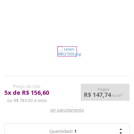
pela
Internet
Pague
5
x
de
R$ 156,60
R$ 147,74
2
no M
ou R$ 783,00 à vista
ver parcelamento