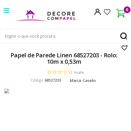
Decore
0
com
papel
é
pioneira
Papel de Parede Linen 68527203 - Rolo:
10m x 0,53m
em
Avalie
venda
Código:
68527203
Marca:
Caselio
de
Papel
de
Parede