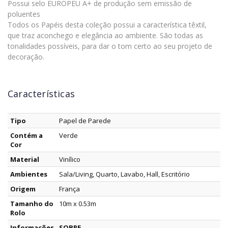
Possui selo EUROPEU A+ de produção sem emissão de
poluentes
Todos os Papéis desta coleção possui a característica têxtil,
que traz aconchego e elegância ao ambiente. São todas as
tonalidades possíveis, para dar o tom certo ao seu projeto de
decoração.
Características
Tipo
Papel de Parede
Contém a
Verde
Cor
Material
Vinílico
Ambientes
Sala/Living, Quarto, Lavabo, Hall, Escritório
Origem
França
Tamanho do
10m x 0.53m
Rolo
Informações
SOBRE