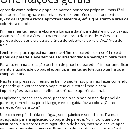
Aprenda como aplicar o papel de parede por conta própria! É mais fácil
do que você imagina. A maioria dos rolos tem 10m de comprimento e
0,53m de largura e rende aproximadamente 4,5m². Fique atento a área de
cobertura do rolo.
Primeiramente, medir a Altura e a Largura da(s) parede(s) e multiplicá-las,
assim você acha a área da parede. AxL=Área da Parede. A área da
parede deve ser dividida pela área de cobertura do rolo. AxL÷Área do
Rolo
Lembre-se, para aproximadamente 4,5m² de parede, usa-se 01 rolo de
papel de parede. Deve sempre ser arredondada a metragem para mais.
Para fazer uma aplicação perfeita de papel de parede, é importante ficar
atento à qualidade do papel e, principalmente, ao lote, caso tenha que
comprar mais.
Não tenha pressa, dimensione bem o seu tempo pra não fazer correndo.
A parede que vai receber o papel tem que estar limpa e sem
imperfeições, para uma melhor aderência e aparência final.
O aplicador, nesse caso você, passará a cola nas costas do papel de
parede, com rolo ou pincel largo, e em seguida faz a colocação na
parede. Vamos à cola?
Use cola em pó, diluída em água, sem química e sem cheiro. É a mais
adequada para a aplicação do papel de parede. No início, quando é
misturada, ela parece um mingau cheio de bolas, mas se dissolve após
uma hora, aproximadamente. Prepare-a de acordo com a instrução da