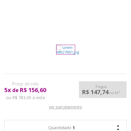
pela
Internet
Pague
5
x
R$ 156,60
de
R$ 147,74
2
no M
ou R$ 783,00 à vista
ver parcelamento