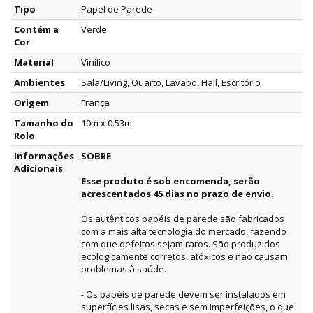
Tipo
Papel de Parede
Contém a
Verde
Cor
Material
Vinílico
Ambientes
Sala/Living, Quarto, Lavabo, Hall, Escritório
Origem
França
Tamanho do
10m x 0.53m
Rolo
Informações
SOBRE
Adicionais
Esse produto é sob encomenda, serão
acrescentados 45 dias no prazo de envio.
Os autênticos papéis de parede são fabricados
com a mais alta tecnologia do mercado, fazendo
com que defeitos sejam raros. São produzidos
ecologicamente corretos, atóxicos e não causam
problemas à saúde.
- Os papéis de parede devem ser instalados em
superfícies lisas, secas e sem imperfeições, o que