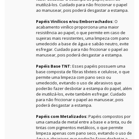
inutilizá-los. Cuidado para não friccionar o papel
ao manusear, pois poderá desgastar a estampa.
Papéis Vinílicos e/ou Emborrachados:
O
acabamento vinílico proporciona uma maior
resistência ao papel, o que permite em caso de
sujeiras mais resistentes, uma limpeza com pano
umedecido a base de água e sabão neutro, evite
esfregar. Cuidado para não friccionar o papel ao
manusear, pois poderá desgastar a estampa.
Papéis Base TNT:
Esses papéis possuem uma
base composta de fibras têxteis e celulose, o que
permite uma limpeza com pano seco ou
umedecido, evitando o uso de abrasivos que
poderão fazer desbotar a estampa do papel, além
de inutilizá-los, evite também esfregar. Cuidado
para não friccionar o papel ao manusear, pois
poderá desgastar a estampa.
Papéis com Metalizados:
Papéis compostos por
uma camada de metal entre a base e a tinta, ou de
tintas com pigmentos metálicos, o que permite
limpeza apenas com pano seco, evitando o uso de
água e abrasivos que poderão fazer desbotar a