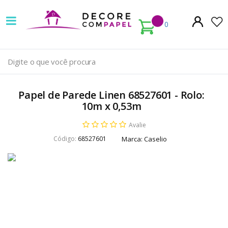
Decore
com
0
papel
é
pioneira
Papel de Parede Linen 68527601 - Rolo:
em
10m x 0,53m
venda
Avalie
Código:
68527601
Marca:
Caselio
de
Papel
de
Parede