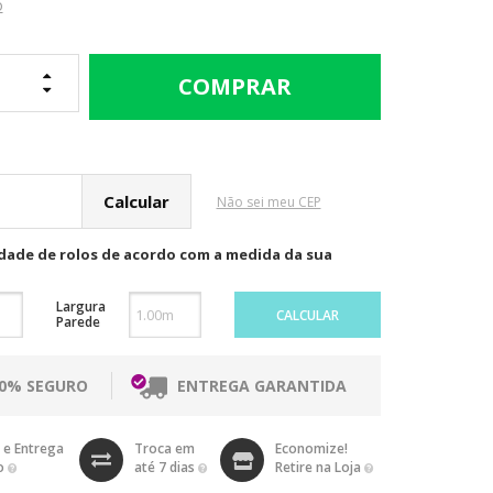
o
cular o Frete
Não sei meu CEP
idade de rolos de acordo com a medida da sua
Largura
CALCULAR
Parede
00% SEGURO
ENTREGA GARANTIDA
 e Entrega
Troca em
Economize!
o
até 7 dias
Retire na Loja