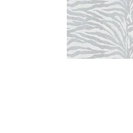
Parede
pela
Internet