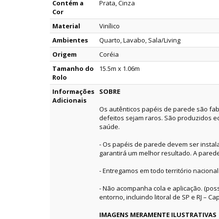
Contém a
Prata, Cinza
Cor
Material
Vinílico
Ambientes
Quarto, Lavabo, Sala/Living
Origem
Coréia
Tamanho do
15.5m x 1.06m
Rolo
Informações
SOBRE
Adicionais
Os autênticos papéis de parede são fab
defeitos sejam raros. São produzidos e
saúde.
- Os papéis de parede devem ser instala
garantirá um melhor resultado. A pared
- Entregamos em todo território nacional
- Não acompanha cola e aplicação. (pos
entorno, incluindo litoral de SP e RJ – Capi
IMAGENS MERAMENTE ILUSTRATIVAS