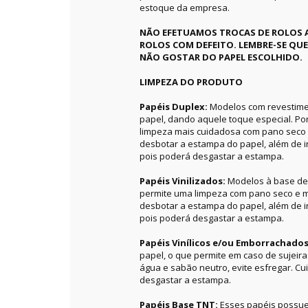
estoque da empresa.
NÃO EFETUAMOS TROCAS DE ROLOS 
ROLOS COM DEFEITO. LEMBRE-SE QU
NÃO GOSTAR DO PAPEL ESCOLHIDO.
LIMPEZA DO PRODUTO
Papéis Duplex:
Modelos com revestime
papel, dando aquele toque especial. P
limpeza mais cuidadosa com pano seco 
desbotar a estampa do papel, além de in
pois poderá desgastar a estampa.
Papéis Vinilizados:
Modelos à base de 
permite uma limpeza com pano seco e m
desbotar a estampa do papel, além de in
pois poderá desgastar a estampa.
Papéis Vinílicos e/ou Emborrachado
papel, o que permite em caso de sujeir
água e sabão neutro, evite esfregar. C
desgastar a estampa.
Papéis Base TNT:
Esses papéis possue