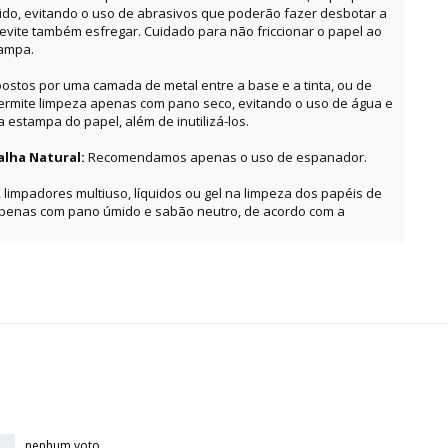
o, evitando o uso de abrasivos que poderão fazer desbotar a
, evite também esfregar. Cuidado para não friccionar o papel ao
tampa.
ostos por uma camada de metal entre a base e a tinta, ou de
permite limpeza apenas com pano seco, evitando o uso de água e
estampa do papel, além de inutilizá-los.
alha Natural:
Recomendamos apenas o uso de espanador.
, limpadores multiuso, líquidos ou gel na limpeza dos papéis de
apenas com pano úmido e sabão neutro, de acordo com a
nenhum voto