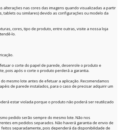
alterações nas cores das imagens quando visualizadas a partir
es, tablets ou similares) devido as configurações ou modelo da
ras, cores, tipo de produto, entre outras, visite a nossa loja
tendê-lo.
ricação.
etuar o corte do papel de parede, desenrole o produto e
te, pois após o corte o produto perderá a garantia.
o do mesmo lote antes de efetuar a aplicação. Recomendamos
apéis de parede instalados, para o caso de precisar adquirir um
derá estar violada porque o produto não poderá ser reutilizado
mesmo pedido serão sempre do mesmo lote. Não nos
erentes em pedidos separados. Não haverá garantia de envio de
feitos separadamente, pois dependerá da disponibilidade de