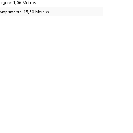
1,06
Metro
argura:
s
15,50
Metro
omprimento:
s