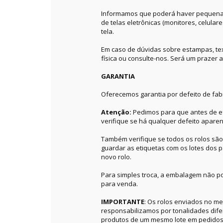
Informamos que poderá haver pequenas 
de telas eletrônicas (monitores, celular
tela.
Em caso de dúvidas sobre estampas, textu
física ou consulte-nos. Será um prazer a
GARANTIA
Oferecemos garantia por defeito de fab
Atenção:
Pedimos para que antes de ef
verifique se há qualquer defeito aparen
Também verifique se todos os rolos sã
guardar as etiquetas com os lotes dos p
novo rolo.
Para simples troca, a embalagem não po
para venda.
IMPORTANTE
: Os rolos enviados no 
responsabilizamos por tonalidades dif
produtos de um mesmo lote em pedidos 