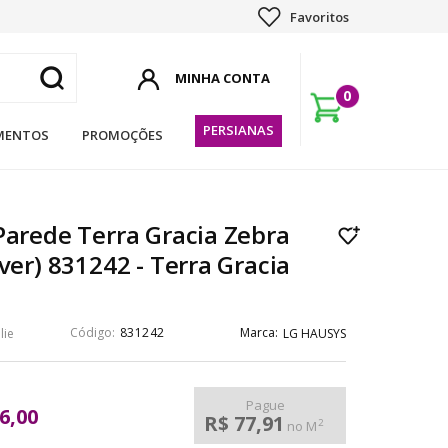
Favoritos
0
PERSIANAS
MENTOS
PROMOÇÕES
Parede Terra Gracia Zebra
lver) 831242 - Terra Gracia
831242
lie
LG HAUSYS
Pague
6,00
R$ 77,91
2
no M