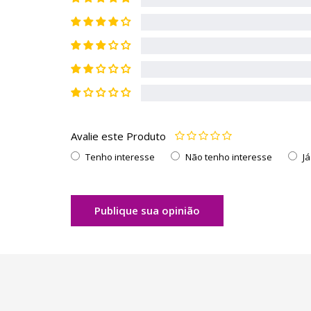
Avalie este Produto
Tenho interesse
Não tenho interesse
J
Publique sua opinião