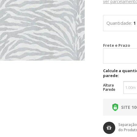
ver parcelament
Cal
Calcule a quant
parede:
Altura
Parede
SITE 1
Separação
do Produt