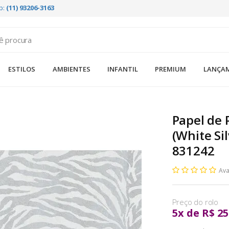
p:
(11) 93206-3163
ESTILOS
AMBIENTES
INFANTIL
PREMIUM
LANÇA
Papel de 
(White Si
831242
Ava
5
x
de
R$ 25