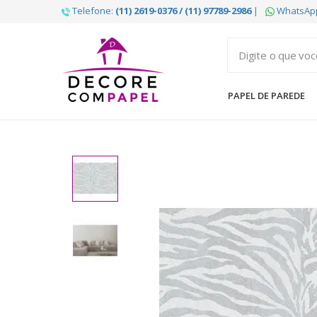
Telefone:
(11) 2619-0376 / (11) 97789-2986
|
WhatsAp
Decore
com
papel
PAPEL DE PAREDE
é
pioneira
em
venda
de
Papel
de