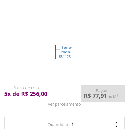
pela
Internet
Pague
5
x
de
R$ 256,00
R$ 77,91
2
no M
ver parcelamento