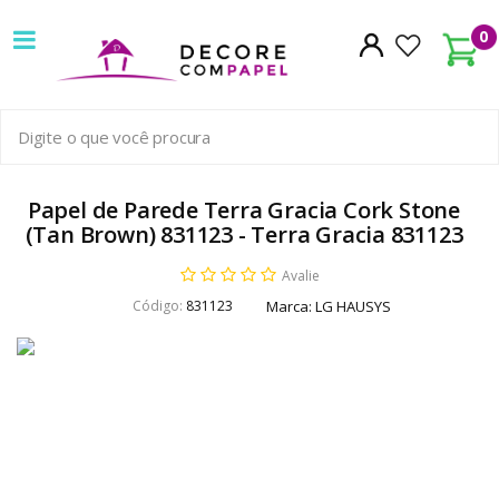
Decore
0
com
papel
é
pioneira
Papel de Parede Terra Gracia Cork Stone
(Tan Brown) 831123 - Terra Gracia 831123
em
Avalie
venda
Código:
831123
Marca:
LG HAUSYS
de
Papel
de
Parede