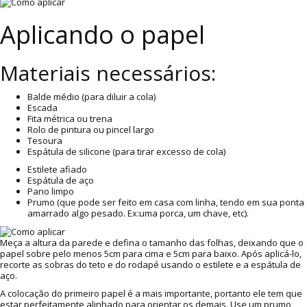
Aplicando o papel
Materiais necessários:
Balde médio (para diluir a cola)
Escada
Fita métrica ou trena
Rolo de pintura ou pincel largo
Tesoura
Espátula de silicone (para tirar excesso de cola)
Estilete afiado
Espátula de aço
Pano limpo
Prumo (que pode ser feito em casa com linha, tendo em sua ponta
amarrado algo pesado. Ex:uma porca, um chave, etc).
Meça a altura da parede e defina o tamanho das folhas, deixando que o
papel sobre pelo menos 5cm para cima e 5cm para baixo. Após aplicá-lo,
recorte as sobras do teto e do rodapé usando o estilete e a espátula de
aço.
A colocação do primeiro papel é a mais importante, portanto ele tem que
estar perfeitamente alinhado para orientar os demais. Use um prumo