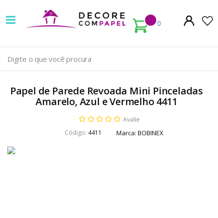
Decore
com
0
papel
é
pioneira
Papel de Parede Revoada Mini Pinceladas
em
Amarelo, Azul e Vermelho 4411
venda
Avalie
Código:
4411
Marca:
BOBINEX
de
Papel
de
Parede