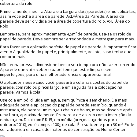
cobertura do rolo.
Primeiramente, medir a Altura e a Largura da(s) parede(s) e multiplicá-las,
assim você acha a área da parede. AxL=Área da Parede. A área da
parede deve ser dividida pela área de cobertura do rolo. AxL÷Área do
Rolo
Lembre-se, para aproximadamente 4,5m² de parede, usa-se 01 rolo de
papel de parede. Deve sempre ser arredondada a metragem para mais.
Para fazer uma aplicação perfeita de papel de parede, é importante ficar
atento à qualidade do papel e, principalmente, ao lote, caso tenha que
comprar mais.
Não tenha pressa, dimensione bem o seu tempo pra não fazer correndo.
A parede que vai receber o papel tem que estar limpa e sem
imperfeições, para uma melhor aderência e aparência final.
O aplicador, nesse caso você, passará a cola nas costas do papel de
parede, com rolo ou pincel largo, e em seguida faz a colocação na
parede. Vamos à cola?
Use cola em pó, diluída em água, sem química e sem cheiro. É a mais
adequada para a aplicação do papel de parede. No início, quando é
misturada, ela parece um mingau cheio de bolas, mas se dissolve após
uma hora, aproximadamente. Prepare-a de acordo com a instrução da
embalagem. Dica: com R$ 15, em média (preços sugeridos para
outubro/2010), você compra 100g de cola. É o suficiente para 30 m². Pode
ser adquirida em casas de materias de construção ou Home Center.