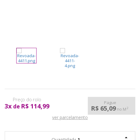
pela
Internet
Pague
3
x
R$ 114,99
de
R$ 65,09
2
no M
ver parcelamento