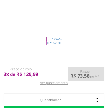
pela
Internet
Pague
3
x
R$ 129,99
de
R$ 73,58
2
no M
ver parcelamento