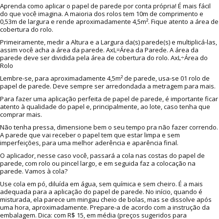
Aprenda como aplicar o papel de parede por conta própria! É mais fácil
do que você imagina. A maioria dos rolos tem 10m de comprimento e
0,53m de largura e rende aproximadamente 4,5m². Fique atento a área de
cobertura do rolo.
Primeiramente, medir a Altura e a Largura da(s) parede(s) e multiplicá-las,
assim você acha a área da parede. AxL=Área da Parede. A área da
parede deve ser dividida pela área de cobertura do rolo. AxL÷Área do
Rolo
Lembre-se, para aproximadamente 4,5m² de parede, usa-se 01 rolo de
papel de parede. Deve sempre ser arredondada a metragem para mais.
Para fazer uma aplicação perfeita de papel de parede, é importante ficar
atento à qualidade do papel e, principalmente, ao lote, caso tenha que
comprar mais.
Não tenha pressa, dimensione bem o seu tempo pra não fazer correndo.
A parede que vai receber o papel tem que estar limpa e sem
imperfeições, para uma melhor aderência e aparência final.
O aplicador, nesse caso você, passará a cola nas costas do papel de
parede, com rolo ou pincel largo, e em seguida faz a colocação na
parede. Vamos à cola?
Use cola em pó, diluída em água, sem química e sem cheiro. É a mais
adequada para a aplicação do papel de parede. No início, quando é
misturada, ela parece um mingau cheio de bolas, mas se dissolve após
uma hora, aproximadamente. Prepare-a de acordo com a instrução da
embalagem. Dica: com R$ 15, em média (preços sugeridos para