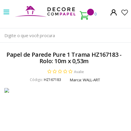
Decore
com
0
papel
é
pioneira
Papel de Parede Pure 1 Trama HZ167183 -
em
Rolo: 10m x 0,53m
venda
Avalie
Código:
HZ167183
Marca:
WALL-ART
de
Papel
de
Parede