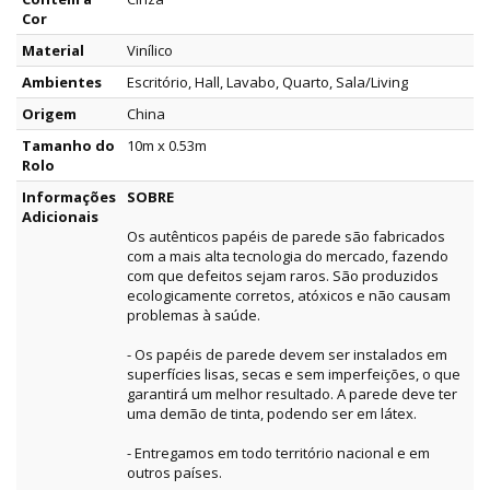
Cor
Material
Vinílico
Ambientes
Escritório, Hall, Lavabo, Quarto, Sala/Living
Origem
China
Tamanho do
10m x 0.53m
Rolo
Informações
SOBRE
Adicionais
Os autênticos papéis de parede são fabricados
com a mais alta tecnologia do mercado, fazendo
com que defeitos sejam raros. São produzidos
ecologicamente corretos, atóxicos e não causam
problemas à saúde.
- Os papéis de parede devem ser instalados em
superfícies lisas, secas e sem imperfeições, o que
garantirá um melhor resultado. A parede deve ter
uma demão de tinta, podendo ser em látex.
- Entregamos em todo território nacional e em
outros países.