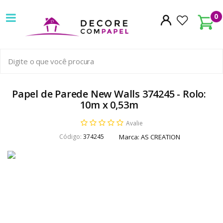
Decore
0
com
papel
é
pioneira
Papel de Parede New Walls 374245 - Rolo:
10m x 0,53m
em
Avalie
venda
Código:
374245
Marca:
AS CREATION
de
Papel
de
Parede