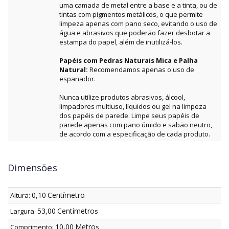
uma camada de metal entre a base e a tinta, ou de
tintas com pigmentos metálicos, o que permite
limpeza apenas com pano seco, evitando o uso de
água e abrasivos que poderão fazer desbotar a
estampa do papel, além de inutilizá-los.
Papéis com Pedras Naturais Mica e Palha
Natural:
Recomendamos apenas o uso de
espanador.
Nunca utilize produtos abrasivos, álcool,
limpadores multiuso, líquidos ou gel na limpeza
dos papéis de parede. Limpe seus papéis de
parede apenas com pano úmido e sabão neutro,
de acordo com a especificação de cada produto.
Dimensões
0,10
Centímetro
Altura:
53,00
Centímetro
Largura:
s
10,00
Metro
Comprimento:
s