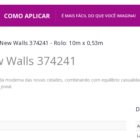
New Walls 374241 - Rolo: 10m x 0,53m
w Walls 374241
ida moderna das novas cidades, combinando com equilíbrio casualid
ovial.
D
A
L