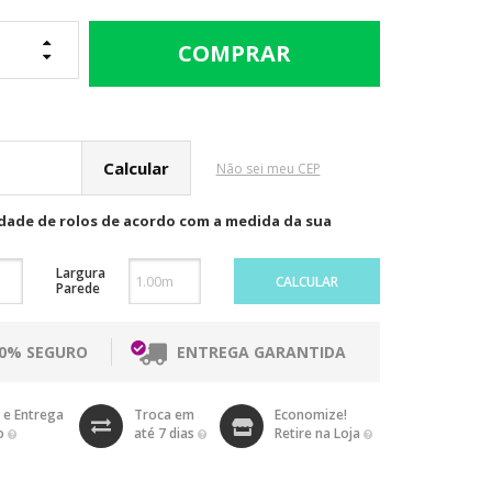
cular o Frete
Não sei meu CEP
idade de rolos de acordo com a medida da sua
Largura
CALCULAR
Parede
00% SEGURO
ENTREGA GARANTIDA
 e Entrega
Troca em
Economize!
o
até 7 dias
Retire na Loja