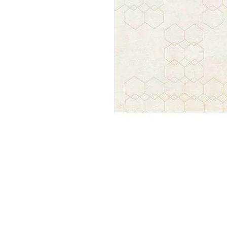
Parede
pela
Internet