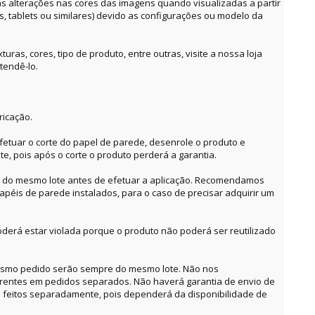
alterações nas cores das imagens quando visualizadas a partir
es, tablets ou similares) devido as configurações ou modelo da
ras, cores, tipo de produto, entre outras, visite a nossa loja
tendê-lo.
ricação.
etuar o corte do papel de parede, desenrole o produto e
te, pois após o corte o produto perderá a garantia.
o do mesmo lote antes de efetuar a aplicação. Recomendamos
apéis de parede instalados, para o caso de precisar adquirir um
derá estar violada porque o produto não poderá ser reutilizado
mesmo pedido serão sempre do mesmo lote. Não nos
erentes em pedidos separados. Não haverá garantia de envio de
feitos separadamente, pois dependerá da disponibilidade de