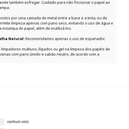
, evite também esfregar. Cuidado para não friccionar o papel ao
tampa.
ostos por uma camada de metal entre a base e a tinta, ou de
permite limpeza apenas com pano seco, evitando o uso de água e
estampa do papel, além de inutilizá-los.
alha Natural:
Recomendamos apenas o uso de espanador.
, limpadores multiuso, líquidos ou gel na limpeza dos papéis de
apenas com pano úmido e sabão neutro, de acordo com a
nenhum voto