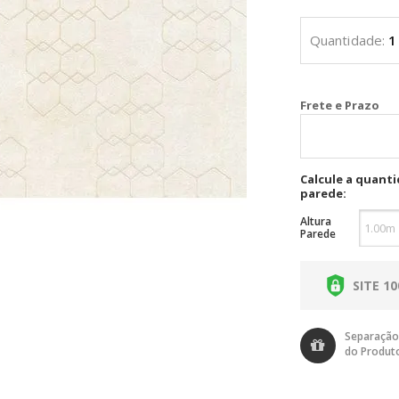
Cal
Calcule a quant
parede:
Altura
Parede
SITE 1
Separação
do Produt