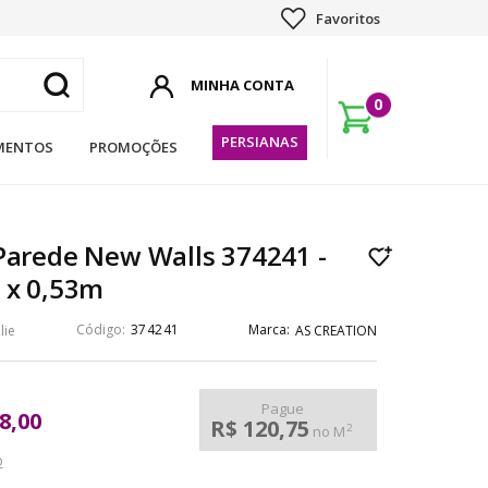
Favoritos
0
PERSIANAS
MENTOS
PROMOÇÕES
Parede New Walls 374241 -
 x 0,53m
374241
lie
AS CREATION
Pague
8,00
R$ 120,75
2
no M
o