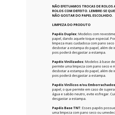
NÃO EFETUAMOS TROCAS DE ROLOS 
ROLOS COM DEFEITO. LEMBRE-SE QU
NÃO GOSTAR DO PAPEL ESCOLHIDO.
LIMPEZA DO PRODUTO
Papéis Duplex:
Modelos com revestime
papel, dando aquele toque especial. P
limpeza mais cuidadosa com pano seco 
desbotar a estampa do papel, além de in
pois poderá desgastar a estampa.
Papéis Vinilizados:
Modelos à base de 
permite uma limpeza com pano seco e m
desbotar a estampa do papel, além de in
pois poderá desgastar a estampa.
Papéis Vinílicos e/ou Emborrachado
papel, o que permite em caso de sujeir
água e sabão neutro, evite esfregar. C
desgastar a estampa.
Papéis Base TNT:
Esses papéis possue
uma limpeza com pano seco ou umedecid