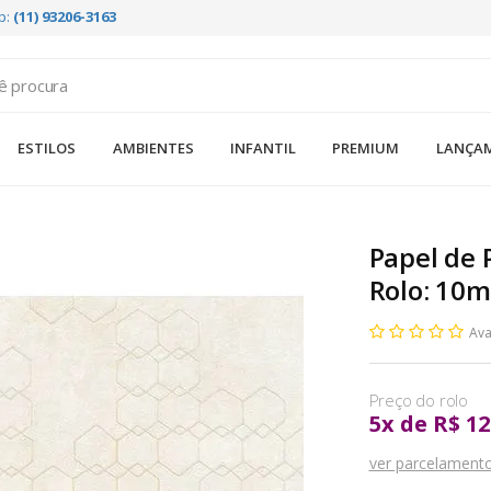
p:
(11) 93206-3163
ESTILOS
AMBIENTES
INFANTIL
PREMIUM
LANÇA
Papel de 
Rolo: 10m
Ava
5
x
de
R$ 12
ver parcelament