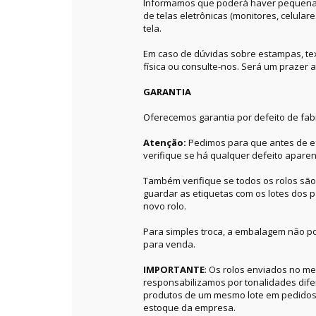
Informamos que poderá haver pequenas 
de telas eletrônicas (monitores, celular
tela.
Em caso de dúvidas sobre estampas, textu
física ou consulte-nos. Será um prazer a
GARANTIA
Oferecemos garantia por defeito de fab
Atenção:
Pedimos para que antes de ef
verifique se há qualquer defeito aparen
Também verifique se todos os rolos sã
guardar as etiquetas com os lotes dos p
novo rolo.
Para simples troca, a embalagem não po
para venda.
IMPORTANTE
: Os rolos enviados no 
responsabilizamos por tonalidades dif
produtos de um mesmo lote em pedidos 
estoque da empresa.