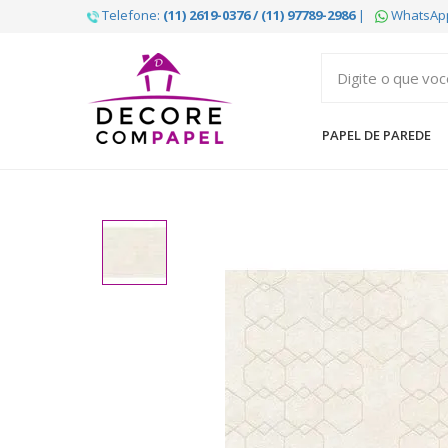
Telefone:
(11) 2619-0376 / (11) 97789-2986
|
WhatsAp
Decore
com
papel
PAPEL DE PAREDE
é
pioneira
em
venda
de
Papel
de