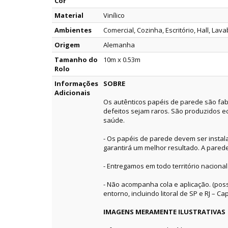
Cor
Material
Vinílico
Ambientes
Comercial, Cozinha, Escritório, Hall, Lava
Origem
Alemanha
Tamanho do
10m x 0.53m
Rolo
Informações
SOBRE
Adicionais
Os autênticos papéis de parede são fab
defeitos sejam raros. São produzidos e
saúde.
- Os papéis de parede devem ser instala
garantirá um melhor resultado. A pared
- Entregamos em todo território nacional
- Não acompanha cola e aplicação. (pos
entorno, incluindo litoral de SP e RJ – Capi
IMAGENS MERAMENTE ILUSTRATIVAS