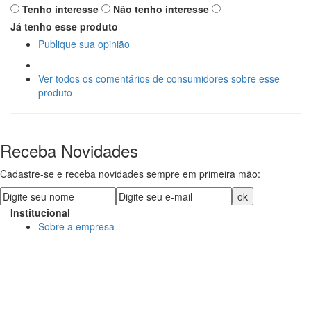
Tenho interesse
Não tenho interesse
Já tenho esse produto
Publique sua opinião
Ver todos os comentários de consumidores sobre esse
produto
Receba Novidades
Cadastre-se e receba novidades sempre em primeira mão:
Institucional
Sobre a empresa
DECORE COM PAPEL LTDA
CNPJ: 15.473.249/0001-91
R. Dr. Virgilio de Carvalho Pinto, 195 - Pinheiros, São Paulo
- SP