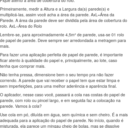
Fique atento a área de cobertura do rolo.
Primeiramente, medir a Altura e a Largura da(s) parede(s) e
multiplicá-las, assim você acha a área da parede. AxL=Área da
Parede. A área da parede deve ser dividida pela área de cobertura do
rolo. AxL÷Área do Rolo
Lembre-se, para aproximadamente 4,5m² de parede, usa-se 01 rolo
de papel de parede. Deve sempre ser arredondada a metragem para
mais.
Para fazer uma aplicação perfeita de papel de parede, é importante
ficar atento à qualidade do papel e, principalmente, ao lote, caso
tenha que comprar mais.
Não tenha pressa, dimensione bem o seu tempo pra não fazer
correndo. A parede que vai receber o papel tem que estar limpa e
sem imperfeições, para uma melhor aderência e aparência final.
O aplicador, nesse caso você, passará a cola nas costas do papel de
parede, com rolo ou pincel largo, e em seguida faz a colocação na
parede. Vamos à cola?
Use cola em pó, diluída em água, sem química e sem cheiro. É a mais
adequada para a aplicação do papel de parede. No início, quando é
misturada, ela parece um mingau cheio de bolas, mas se dissolve