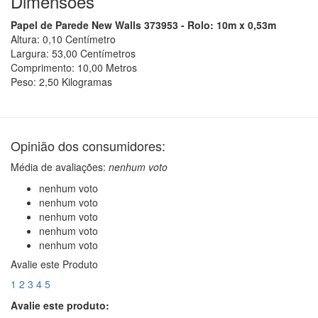
Dimensões
Papel de Parede New Walls 373953 - Rolo: 10m x 0,53m
Altura:
0,10
Centímetro
Largura:
53,00
Centímetro
s
Comprimento:
10,00
Metro
s
Peso:
2,50
Kilograma
s
Opinião dos consumidores:
Média de avaliações:
nenhum voto
nenhum voto
nenhum voto
nenhum voto
nenhum voto
nenhum voto
Avalie este Produto
1
2
3
4
5
Avalie este produto: