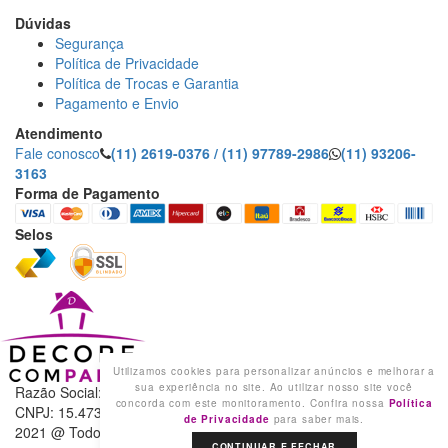
Dúvidas
Segurança
Política de Privacidade
Política de Trocas e Garantia
Pagamento e Envio
Atendimento
Fale conosco
(11) 2619-0376 / (11) 97789-2986
(11) 93206-
3163
Forma de Pagamento
Selos
Utilizamos cookies para personalizar anúncios e melhorar a
sua experiência no site. Ao utilizar nosso site você
Razão Social: DECORE COM PAPEL LTDA
concorda com este monitoramento. Confira nossa
Política
CNPJ: 15.473.249/0001-91
de Privacidade
para saber mais.
2021 @ Todos os direitos reservados.
CONTINUAR E FECHAR