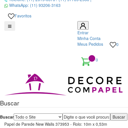
WhatsApp:
(11) 93206-3163
Favoritos
Entrar
Minha Conta
Meus Pedidos
0
0
Decore
com
papel
Buscar
é
Buscar
pioneira
Papel de Parede New Walls 373953 - Rolo: 10m x 0,53m