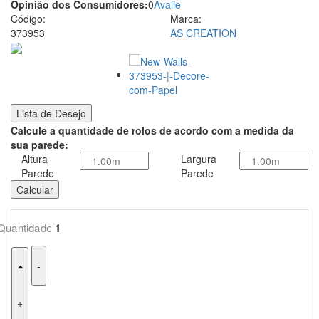
Opinião dos Consumidores:
0
Avalie
em
Código:
Marca:
373953
AS CREATION
venda
de
Papel
Lista de Desejo
de
Calcule a quantidade de rolos de acordo com a medida da
Parede
sua parede:
Altura
Largura
pela
Parede
Parede
Calcular
Internet
-
+