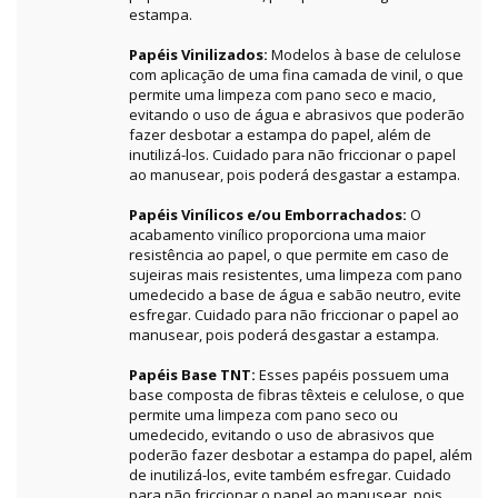
estampa.
Papéis Vinilizados:
Modelos à base de celulose
com aplicação de uma fina camada de vinil, o que
permite uma limpeza com pano seco e macio,
evitando o uso de água e abrasivos que poderão
fazer desbotar a estampa do papel, além de
inutilizá-los. Cuidado para não friccionar o papel
ao manusear, pois poderá desgastar a estampa.
Papéis Vinílicos e/ou Emborrachados:
O
acabamento vinílico proporciona uma maior
resistência ao papel, o que permite em caso de
sujeiras mais resistentes, uma limpeza com pano
umedecido a base de água e sabão neutro, evite
esfregar. Cuidado para não friccionar o papel ao
manusear, pois poderá desgastar a estampa.
Papéis Base TNT:
Esses papéis possuem uma
base composta de fibras têxteis e celulose, o que
permite uma limpeza com pano seco ou
umedecido, evitando o uso de abrasivos que
poderão fazer desbotar a estampa do papel, além
de inutilizá-los, evite também esfregar. Cuidado
para não friccionar o papel ao manusear, pois