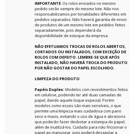
IMPORTANTE
: Os rolos enviados no mesmo
pedido serão sempre do mesmo lote. Não nos
responsabilizamos por tonalidades diferentes em
pedidos separados. Não haverá garantia de envio
de produtos de um mesmo lote em pedidos feitos
separadamente, pois dependerá da
disponibilidade de estoque da empresa.
NÃO EFETUAMOS TROCAS DE ROLOS ABERTOS,
CORTADOS OU INSTALADOS, COM EXCEÇÃO DE
ROLOS COM DEFEITO. LEMBRE-SE QUE APÓS
INSTALADO, NÃO HAVERÁ TROCA DO PRODUTO
POR NÃO GOSTAR DO PAPEL ESCOLHIDO.
LIMPEZA DO PRODUTO
Papéis Duplex:
Modelos com revestimentos feitos
em celulose, podendo ter até duas camadas de
papel, dando aquele toque especial. Porém
modelos como esses são mais sensíveis, o que
permite uma limpeza mais cuidadosa com pano
seco e macio, evitando o uso de água e abrasivos
que poderão fazer desbotar a estampa do papel,
além de inutilizá-los. Cuidado para não friccionar o
papel ao manusear, pois poderá desgastar a