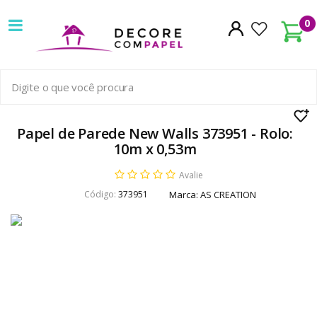
Decore
0
com
papel
é
pioneira
Papel de Parede New Walls 373951 - Rolo:
10m x 0,53m
em
Avalie
venda
Código:
373951
Marca:
AS CREATION
de
Papel
de
Parede