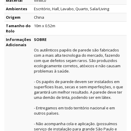
Material
Vinílico
Ambientes
Escritório, Hall, Lavabo, Quarto, Sala/Living
Origem
China
Tamanho do
10m x 0.52m
Rolo
Informações
SOBRE
Adicionais
Os autênticos papéis de parede são fabricados
com a mais alta tecnologia do mercado, fazendo
com que defeitos sejam raros. São produzidos
ecologicamente corretos, atóxicos e não causam
problemas à saúde.
- Os papéis de parede devem ser instalados em
superfícies lisas, secas e sem imperfeições, o que
garantirá um melhor resultado. A parede deve ter
uma demão de tinta, podendo ser em látex.
- Entregamos em todo território nacional e em
outros países.
- Não acompanha cola e aplicação. (possuímos
serviço de instalação para grande São Paulo e