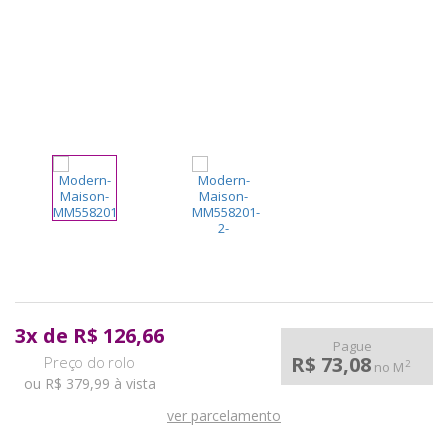
pela
Internet
3
x
de
R$ 126,66
Pague
R$ 73,08
2
no M
ou R$ 379,99 à vista
ver parcelamento