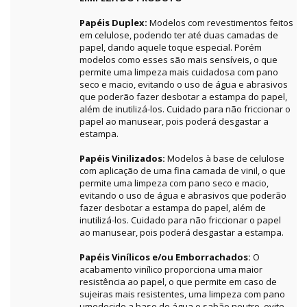
Papéis Duplex:
Modelos com revestimentos feitos
em celulose, podendo ter até duas camadas de
papel, dando aquele toque especial. Porém
modelos como esses são mais sensíveis, o que
permite uma limpeza mais cuidadosa com pano
seco e macio, evitando o uso de água e abrasivos
que poderão fazer desbotar a estampa do papel,
além de inutilizá-los. Cuidado para não friccionar o
papel ao manusear, pois poderá desgastar a
estampa.
Papéis Vinilizados:
Modelos à base de celulose
com aplicação de uma fina camada de vinil, o que
permite uma limpeza com pano seco e macio,
evitando o uso de água e abrasivos que poderão
fazer desbotar a estampa do papel, além de
inutilizá-los. Cuidado para não friccionar o papel
ao manusear, pois poderá desgastar a estampa.
Papéis Vinílicos e/ou Emborrachados:
O
acabamento vinílico proporciona uma maior
resistência ao papel, o que permite em caso de
sujeiras mais resistentes, uma limpeza com pano
umedecido a base de água e sabão neutro, evite