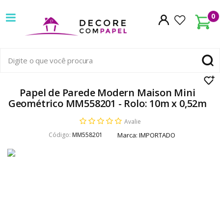
Decore
0
com
papel
é
pioneira
Papel de Parede Modern Maison Mini
Geométrico MM558201 - Rolo: 10m x 0,52m
em
Avalie
venda
Código:
MM558201
Marca:
IMPORTADO
de
Papel
de
Parede