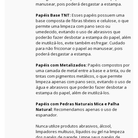
manusear, pois poderá desgastar a estampa.
Papéis Base TNT:
Esses papéis possuem uma
base composta de fibras têxteis e celulose, o que
permite uma limpeza com pano seco ou
umedecido, evitando o uso de abrasivos que
poderão fazer desbotar a estampa do papel, além
de inutilizá-los, evite também esfregar. Cuidado
para não friccionar o papel ao manusear, pois
poderá desgastar a estampa.
Papéis com Metalizados:
Papéis compostos por
uma camada de metal entre a base e a tinta, ou de
tintas com pigmentos metálicos, o que permite
limpeza apenas com pano seco, evitando o uso de
água e abrasivos que poderão fazer desbotar a
estampa do papel, além de inutilizá-los.
Papéis com Pedras Naturais Mica e Palha
Natural:
Recomendamos apenas o uso de
espanador.
Nunca utilize produtos abrasivos, álcool,
limpadores multiuso, líquidos ou gel na limpeza
dos papéis de parede. Limpe seus papéis de