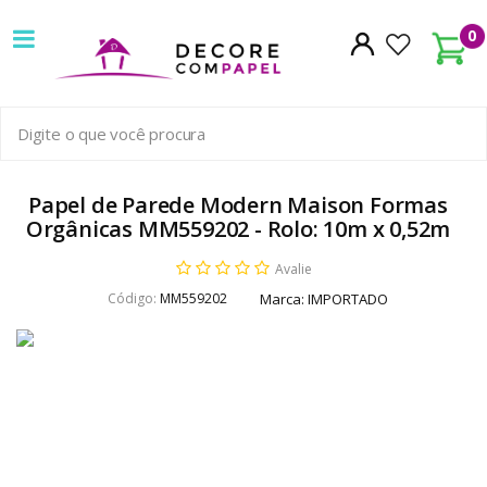
Decore
0
com
papel
é
pioneira
Papel de Parede Modern Maison Formas
Orgânicas MM559202 - Rolo: 10m x 0,52m
em
Avalie
venda
Código:
MM559202
Marca:
IMPORTADO
de
Papel
de
Parede