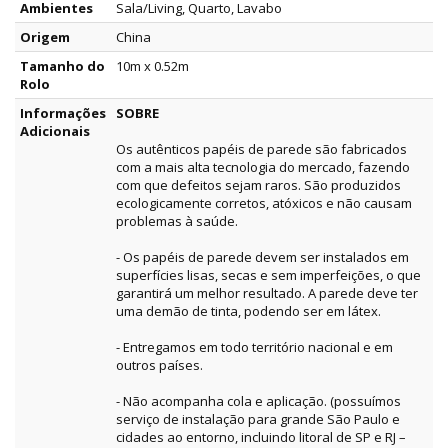
Ambientes
Sala/Living, Quarto, Lavabo
Origem
China
Tamanho do
10m x 0.52m
Rolo
Informações
SOBRE
Adicionais
Os autênticos papéis de parede são fabricados
com a mais alta tecnologia do mercado, fazendo
com que defeitos sejam raros. São produzidos
ecologicamente corretos, atóxicos e não causam
problemas à saúde.
- Os papéis de parede devem ser instalados em
superfícies lisas, secas e sem imperfeições, o que
garantirá um melhor resultado. A parede deve ter
uma demão de tinta, podendo ser em látex.
- Entregamos em todo território nacional e em
outros países.
- Não acompanha cola e aplicação. (possuímos
serviço de instalação para grande São Paulo e
cidades ao entorno, incluindo litoral de SP e RJ –