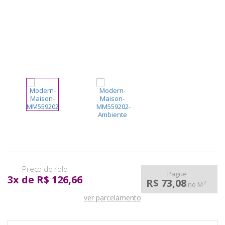
pela
Internet
Pague
3
x
de
R$ 126,66
R$ 73,08
2
no M
ver parcelamento