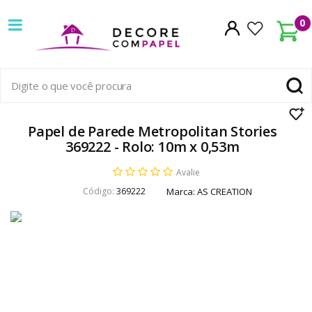
Decore
0
com
papel
é
pioneira
Papel de Parede Metropolitan Stories
369222 - Rolo: 10m x 0,53m
em
Avalie
venda
Código:
369222
Marca:
AS CREATION
de
Papel
de
Parede