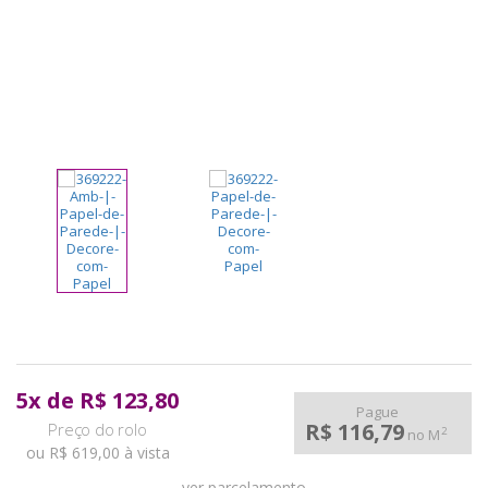
pela
Internet
5
x
de
R$ 123,80
Pague
R$ 116,79
2
no M
ou R$ 619,00 à vista
ver parcelamento