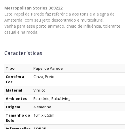
Metropolitan Stories 369222
Este Papel de Parede faz referência aos tons e a alegria de
Amsterdã, com seu jeito descontraído e multicultural.
Venha para esse porto animado, cheio de influência, tolerante,
casual e na moda.
Características
Tipo
Papel de Parede
Contém a
Cinza, Preto
Cor
Material
Vinílico
Ambientes
Escritório, Sala/Living
Origem
Alemanha
Tamanho do
10m x 0.53m
Rolo
Informações
SOBRE