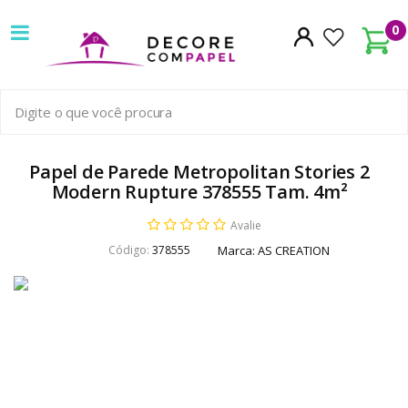
Decore
0
com
papel
é
pioneira
Papel de Parede Metropolitan Stories 2
Modern Rupture 378555 Tam. 4m²
em
Avalie
venda
Código:
378555
Marca:
AS CREATION
de
Papel
de
Parede