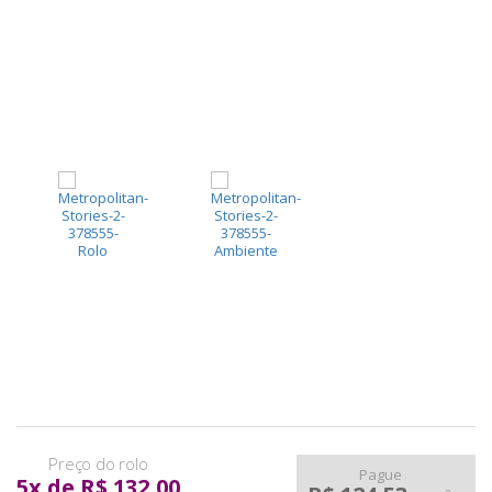
pela
Internet
Pague
5
x
de
R$ 132,00