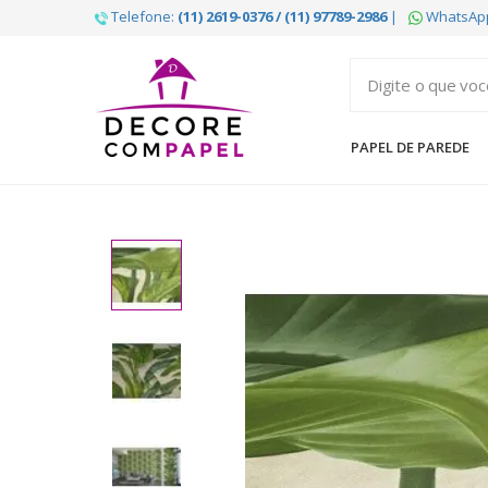
Telefone:
(11) 2619-0376 / (11) 97789-2986
|
WhatsAp
Decore
com
papel
PAPEL DE PAREDE
é
pioneira
em
venda
de
Papel
de