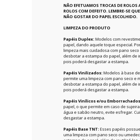
NÃO EFETUAMOS TROCAS DE ROLOS 
ROLOS COM DEFEITO. LEMBRE-SE QU
NÃO GOSTAR DO PAPEL ESCOLHIDO.
LIMPEZA DO PRODUTO
Papéis Duplex:
Modelos com revestime
papel, dando aquele toque especial. P
limpeza mais cuidadosa com pano seco 
desbotar a estampa do papel, além de in
pois poderá desgastar a estampa.
Papéis Vinilizados:
Modelos à base de 
permite uma limpeza com pano seco e m
desbotar a estampa do papel, além de in
pois poderá desgastar a estampa.
Papéis Vinílicos e/ou Emborrachado
papel, o que permite em caso de sujeir
água e sabão neutro, evite esfregar. C
desgastar a estampa.
Papéis Base TNT:
Esses papéis possue
uma limpeza com pano seco ou umedecid