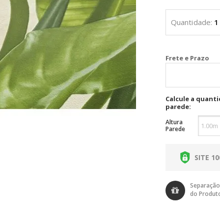
Cal
Calcule a quant
parede:
Altura
Parede
SITE 1
Separação
do Produt