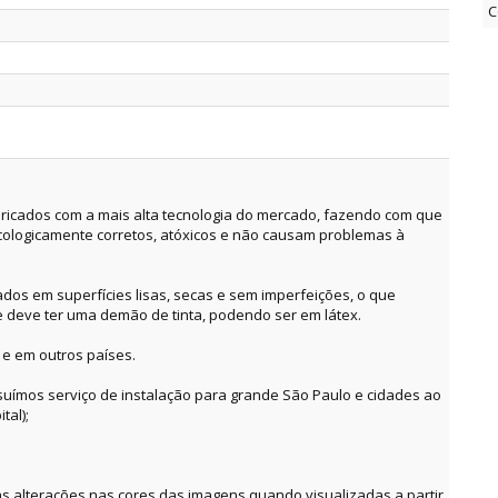
C
ricados com a mais alta tecnologia do mercado, fazendo com que
cologicamente corretos, atóxicos e não causam problemas à
dos em superfícies lisas, secas e sem imperfeições, o que
e deve ter uma demão de tinta, podendo ser em látex.
 e em outros países.
suímos serviço de instalação para grande São Paulo e cidades ao
tal);
alterações nas cores das imagens quando visualizadas a partir