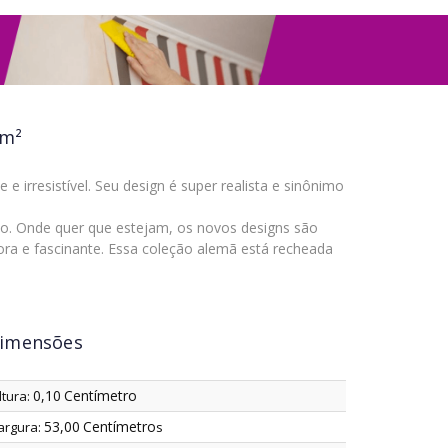
4m²
e irresistível. Seu design é super realista e sinônimo
o. Onde quer que estejam, os novos designs são
ora e fascinante. Essa coleção alemã está recheada
imensões
0,10
Centímetro
ltura:
53,00
Centímetro
argura:
s