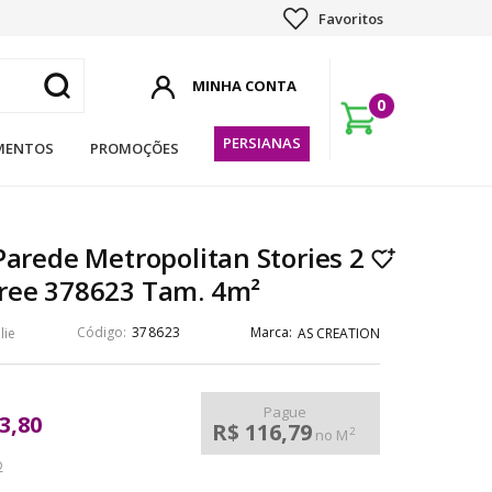
Favoritos
0
PERSIANAS
MENTOS
PROMOÇÕES
Parede Metropolitan Stories 2
ree 378623 Tam. 4m²
378623
lie
AS CREATION
Pague
3,80
R$ 116,79
2
no M
o