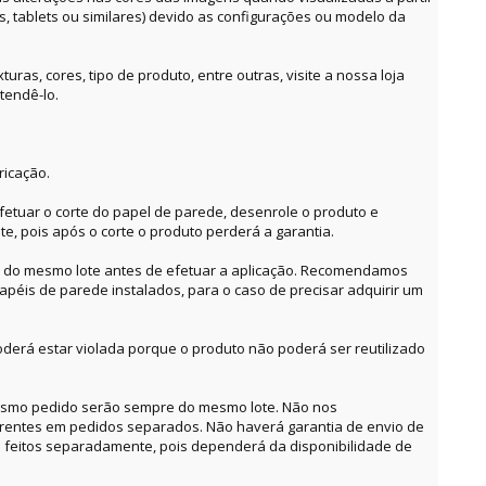
es, tablets ou similares) devido as configurações ou modelo da
ras, cores, tipo de produto, entre outras, visite a nossa loja
tendê-lo.
ricação.
etuar o corte do papel de parede, desenrole o produto e
te, pois após o corte o produto perderá a garantia.
o do mesmo lote antes de efetuar a aplicação. Recomendamos
apéis de parede instalados, para o caso de precisar adquirir um
derá estar violada porque o produto não poderá ser reutilizado
mesmo pedido serão sempre do mesmo lote. Não nos
erentes em pedidos separados. Não haverá garantia de envio de
feitos separadamente, pois dependerá da disponibilidade de