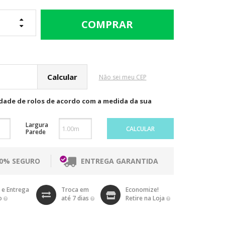
cular o Frete
Não sei meu CEP
idade de rolos de acordo com a medida da sua
Largura
CALCULAR
Parede
00% SEGURO
ENTREGA GARANTIDA
 e Entrega
Troca em
Economize!
o
até 7 dias
Retire na Loja