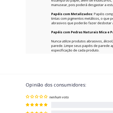
estampa do papel, além de inutilizá-los
manusear, pois poderá desgastar a es
Papéis com Metalizados:
Papéis comp
tintas com pigmentos metálicos, o que 
abrasivos que poderão fazer desbotar a 
Papéis com Pedras Naturais Mica e P
Nunca utilize produtos abrasivos, álcool
parede. Limpe seus papéis de parede 
especificação de cada produto.
Opinião dos consumidores:
nenhum voto