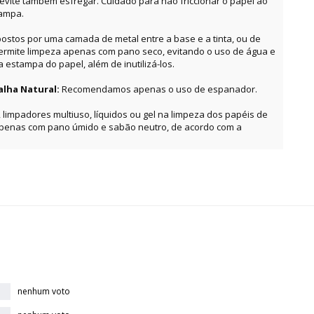
, evite também esfregar. Cuidado para não friccionar o papel ao
tampa.
ostos por uma camada de metal entre a base e a tinta, ou de
permite limpeza apenas com pano seco, evitando o uso de água e
estampa do papel, além de inutilizá-los.
alha Natural:
Recomendamos apenas o uso de espanador.
, limpadores multiuso, líquidos ou gel na limpeza dos papéis de
apenas com pano úmido e sabão neutro, de acordo com a
nenhum voto