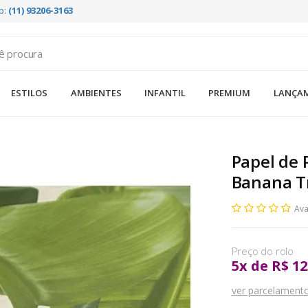
p:
(11) 93206-3163
ESTILOS
AMBIENTES
INFANTIL
PREMIUM
LANÇA
Papel de 
Banana T
Ava
5
x
de
R$ 12
ver parcelament