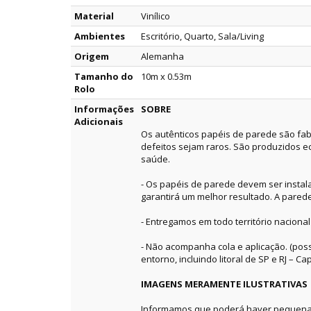
Material
Vinílico
Ambientes
Escritório, Quarto, Sala/Living
Origem
Alemanha
Tamanho do
10m x 0.53m
Rolo
Informações
SOBRE
Adicionais
Os autênticos papéis de parede são fab
defeitos sejam raros. São produzidos e
saúde.
- Os papéis de parede devem ser instala
garantirá um melhor resultado. A pared
- Entregamos em todo território nacional
- Não acompanha cola e aplicação. (pos
entorno, incluindo litoral de SP e RJ – Capi
IMAGENS MERAMENTE ILUSTRATIVAS
Informamos que poderá haver pequenas 