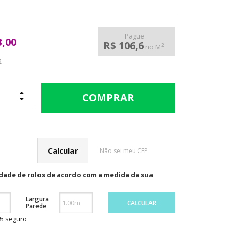
Pague
3,00
R$ 106,6
2
no M
o
cular o Frete
Não sei meu CEP
idade de rolos de acordo com a medida da sua
Largura
CALCULAR
Parede
0% seguro