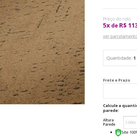
5
x
R$ 11
de
ver parcelament
Cal
Calcule a quant
parede:
Altura
Parede
Site 10