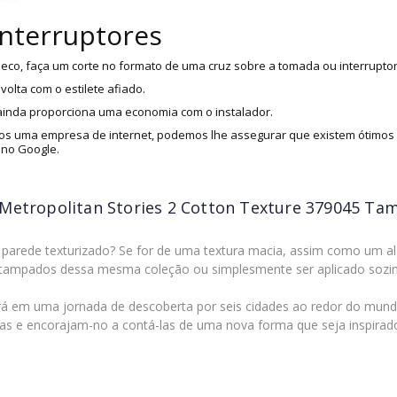
interruptores
eco, faça um corte no formato de uma cruz sobre a tomada ou interruptor
olta com o estilete afiado.
 ainda proporciona uma economia com o instalador.
s uma empresa de internet, podemos lhe assegurar que existem ótimos i
 no Google.
 Metropolitan Stories 2 Cotton Texture 379045 Ta
parede texturizado? Se for de uma textura macia, assim como um alg
tampados dessa mesma coleção ou simplesmente ser aplicado sozinh
rá em uma jornada de descoberta por seis cidades ao redor do mund
ias e encorajam-no a contá-las de uma nova forma que seja inspirad