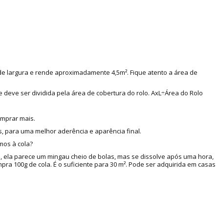
 de largura e rende aproximadamente 4,5m². Fique atento a área de
e deve ser dividida pela área de cobertura do rolo. AxL÷Área do Rolo
omprar mais.
, para uma melhor aderência e aparência final.
mos à cola?
a, ela parece um mingau cheio de bolas, mas se dissolve após uma hora,
a 100g de cola. É o suficiente para 30 m². Pode ser adquirida em casas