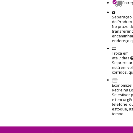
Entre
Separação 
do Produto
No prazo de
transferênc
encaminham
endereço q
Troca em
até 7 dias
Se precisar
está em vol
corridos, q
Economize!
Retire na L
Se estiver 
e tem urgênc
telefone, q
estoque, a
tempo.