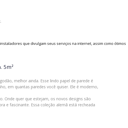
.
nstaladores que divulgam seus serviços na internet, assim como ótimos
m. 5m²
odão, melhor ainda. Esse lindo papel de parede é
o, em quantas paredes você quiser. Ele é moderno,
o. Onde quer que estejam, os novos designs são
ora e fascinante. Essa coleção alemã está recheada