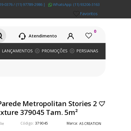
19-0376 / (11) 97789-2986
|
WhatsApp:
(11) 93206-3163
Favoritos
0
Atendimento
LANÇAMENTOS
PROMOÇÕES
PERSIANAS
Parede Metropolitan Stories 2
exture 379045 Tam. 5m²
379045
lie
AS CREATION