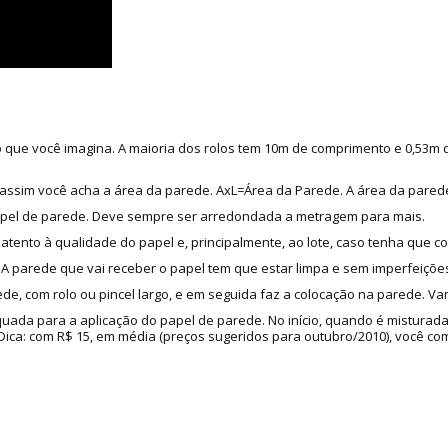
do que você imagina. A maioria dos rolos tem 10m de comprimento e 0,53m
as, assim você acha a área da parede. AxL=Área da Parede. A área da pared
apel de parede. Deve sempre ser arredondada a metragem para mais.
 atento à qualidade do papel e, principalmente, ao lote, caso tenha que c
 parede que vai receber o papel tem que estar limpa e sem imperfeições
de, com rolo ou pincel largo, e em seguida faz a colocação na parede. Va
quada para a aplicação do papel de parede. No início, quando é misturad
a: com R$ 15, em média (preços sugeridos para outubro/2010), você compr