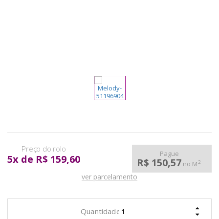
pela
Internet
Pague
5
x
de
R$ 159,60
R$ 150,57
2
no M
ver parcelamento