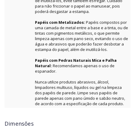
de inutilizá-los, evite também esfregar. Cuidado
para não friccionar o papel ao manusear, pois
poderá desgastar a estampa.
Papéis com Metalizados:
Papéis compostos por
uma camada de metal entre a base e a tinta, ou de
tintas com pigmentos metálicos, o que permite
limpeza apenas com pano seco, evitando o uso de
água e abrasivos que poderão fazer desbotar a
estampa do papel, além de inutilizá-los.
Papéis com Pedras Naturais Mica e Palha
Natural:
Recomendamos apenas o uso de
espanador.
Nunca utilize produtos abrasivos, álcool,
limpadores multiuso, líquidos ou gel na limpeza
dos papéis de parede. Limpe seus papéis de
parede apenas com pano úmido e sabão neutro,
de acordo com a especificação de cada produto.
Dimensões