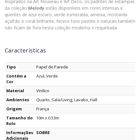
Inspirados na Art Nouveau e Art Deco, os padrões de estampas
da coleção
Melody
estão disponíveis em cores intensas e
quentes de azul escuro, verde esmeralda, ameixa, mostarda
açafrão e coral brilhante. Novos tons pastéis e naturais também
não ficam de fora nesta coleção moderna e requintada.
Características
Tipo
Papel de Parede
Contém a
Azul, Verde
Cor
Material
Vinílico
Ambientes
Quarto, Sala/Living, Lavabo, Hall
Origem
França
Tamanho do
10m x 0.53m
Rolo
Informações
SOBRE
Adicionais