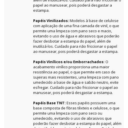
além de inutilizá-los. Cuidado para não friccionar o
papel ao manusear, pois poderá desgastar a
estampa.
Papéis Vinilizados:
Modelos à base de celulose
com aplicação de uma fina camada de vinil, o que
permite uma limpeza com pano seco e macio,
evitando o uso de água e abrasivos que poderão
fazer desbotar a estampa do papel, além de
inutilizá-los. Cuidado para não friccionar o papel
ao manusear, pois poderá desgastar a estampa.
Papéis Vinílicos e/ou Emborrachados:
O
acabamento vinílico proporciona uma maior
resistência ao papel, o que permite em caso de
sujeiras mais resistentes, uma limpeza com pano
umedecido a base de água e sabão neutro, evite
esfregar. Cuidado para não friccionar o papel ao
manusear, pois poderá desgastar a estampa.
Papéis Base TNT:
Esses papéis possuem uma
base composta de fibras têxteis e celulose, o que
permite uma limpeza com pano seco ou
umedecido, evitando o uso de abrasivos que
poderão fazer desbotar a estampa do papel, além