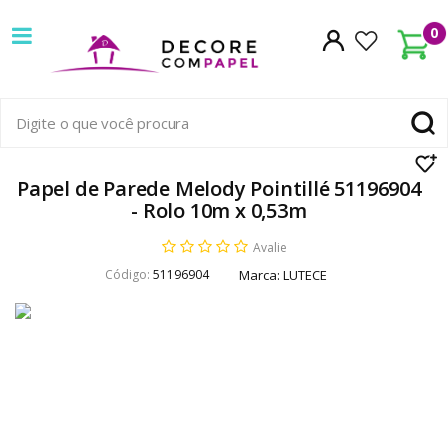
Decore
0
com
papel
é
pioneira
Papel de Parede Melody Pointillé 51196904
- Rolo 10m x 0,53m
em
Avalie
venda
Código:
51196904
Marca:
LUTECE
de
Papel
de
Parede