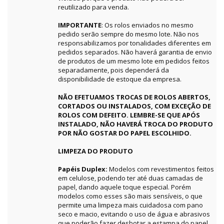
reutilizado para venda.
IMPORTANTE
: Os rolos enviados no mesmo
pedido serão sempre do mesmo lote. Não nos
responsabilizamos por tonalidades diferentes em
pedidos separados. Não haverá garantia de envio
de produtos de um mesmo lote em pedidos feitos
separadamente, pois dependerá da
disponibilidade de estoque da empresa.
NÃO EFETUAMOS TROCAS DE ROLOS ABERTOS,
CORTADOS OU INSTALADOS, COM EXCEÇÃO DE
ROLOS COM DEFEITO. LEMBRE-SE QUE APÓS
INSTALADO, NÃO HAVERÁ TROCA DO PRODUTO
POR NÃO GOSTAR DO PAPEL ESCOLHIDO.
LIMPEZA DO PRODUTO
Papéis Duplex:
Modelos com revestimentos feitos
em celulose, podendo ter até duas camadas de
papel, dando aquele toque especial. Porém
modelos como esses são mais sensíveis, o que
permite uma limpeza mais cuidadosa com pano
seco e macio, evitando o uso de água e abrasivos
que poderão fazer desbotar a estampa do papel,