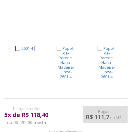
pela
Internet
Pague
5
x
de
R$ 118,40
R$ 111,7
2
no M
ou R$ 592,00 à vista
ver parcelamento