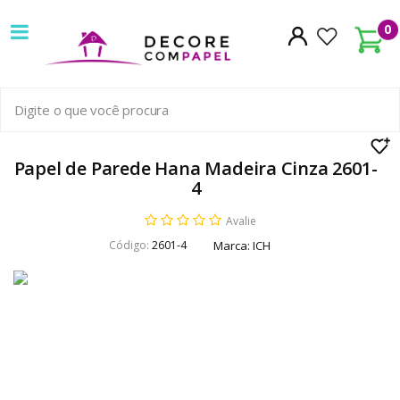
Decore
0
com
papel
é
pioneira
Papel de Parede Hana Madeira Cinza 2601-
4
em
Avalie
venda
Código:
2601-4
Marca:
ICH
de
Papel
de
Parede