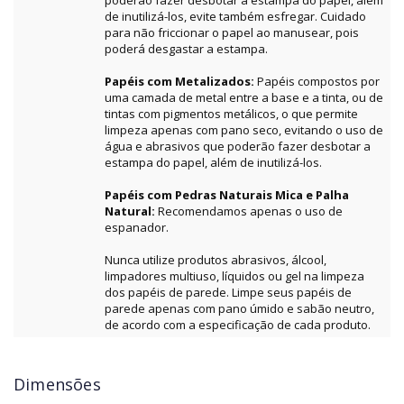
poderão fazer desbotar a estampa do papel, além
de inutilizá-los, evite também esfregar. Cuidado
para não friccionar o papel ao manusear, pois
poderá desgastar a estampa.
Papéis com Metalizados:
Papéis compostos por
uma camada de metal entre a base e a tinta, ou de
tintas com pigmentos metálicos, o que permite
limpeza apenas com pano seco, evitando o uso de
água e abrasivos que poderão fazer desbotar a
estampa do papel, além de inutilizá-los.
Papéis com Pedras Naturais Mica e Palha
Natural:
Recomendamos apenas o uso de
espanador.
Nunca utilize produtos abrasivos, álcool,
limpadores multiuso, líquidos ou gel na limpeza
dos papéis de parede. Limpe seus papéis de
parede apenas com pano úmido e sabão neutro,
de acordo com a especificação de cada produto.
Dimensões