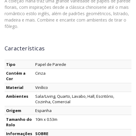
A coleção Hana traz uma grande variedade de papéis de parede
florais, com inspirações desde a clássica chinoiserie até o mais
romântico estilo inglês, além de padrões geométricos, listrado,
madeira e mais. Combine e encante com ambientes de tirar o
fôlego.
Características
Tipo
Papel de Parede
Contém a
Cinza
Cor
Material
Vinílico
Ambientes
Sala/Living, Quarto, Lavabo, Hall, Escritório,
Cozinha, Comercial
Origem
Espanha
Tamanho do
10m x 0.53m
Rolo
Informações
SOBRE