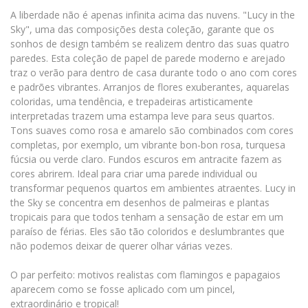
A liberdade não é apenas infinita acima das nuvens. "Lucy in the
Sky", uma das composições desta coleção, garante que os
sonhos de design também se realizem dentro das suas quatro
paredes. Esta coleção de papel de parede moderno e arejado
traz o verão para dentro de casa durante todo o ano com cores
e padrões vibrantes. Arranjos de flores exuberantes, aquarelas
coloridas, uma tendência, e trepadeiras artisticamente
interpretadas trazem uma estampa leve para seus quartos.
Tons suaves como rosa e amarelo são combinados com cores
completas, por exemplo, um vibrante bon-bon rosa, turquesa
fúcsia ou verde claro. Fundos escuros em antracite fazem as
cores abrirem. Ideal para criar uma parede individual ou
transformar pequenos quartos em ambientes atraentes. Lucy in
the Sky se concentra em desenhos de palmeiras e plantas
tropicais para que todos tenham a sensação de estar em um
paraíso de férias. Eles são tão coloridos e deslumbrantes que
não podemos deixar de querer olhar várias vezes.
O par perfeito: motivos realistas com flamingos e papagaios
aparecem como se fosse aplicado com um pincel,
extraordinário e tropical!