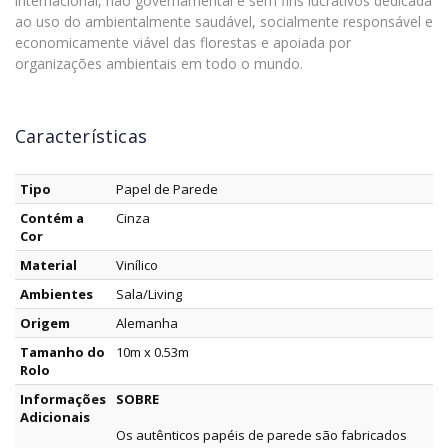
internacional, não governamental e sem fins lucrativos dedicada
ao uso do ambientalmente saudável, socialmente responsável e
economicamente viável das florestas e apoiada por
organizações ambientais em todo o mundo.
Características
Tipo
Papel de Parede
Contém a
Cinza
Cor
Material
Vinílico
Ambientes
Sala/Living
Origem
Alemanha
Tamanho do
10m x 0.53m
Rolo
Informações
SOBRE
Adicionais
Os autênticos papéis de parede são fabricados