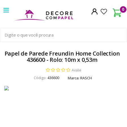
Decore
0
com
papel
é
pioneira
Papel de Parede Freundin Home Collection
436600 - Rolo: 10m x 0,53m
em
Avalie
venda
Código:
436600
Marca:
RASCH
de
Papel
de
Parede