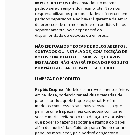
IMPORTANTE
: Os rolos enviados no mesmo
pedido serão sempre do mesmo lote. Não nos
responsabilizamos por tonalidades diferentes em
pedidos separados. Não haverá garantia de envio
de produtos de um mesmo lote em pedidos feitos
separadamente, pois dependerá da
disponibilidade de estoque da empresa.
NÃO EFETUAMOS TROCAS DE ROLOS ABERTOS,
CORTADOS OU INSTALADOS, COM EXCEÇÃO DE
ROLOS COM DEFEITO. LEMBRE-SE QUE APÓS
INSTALADO, NÃO HAVERÁ TROCA DO PRODUTO
POR NÃO GOSTAR DO PAPEL ESCOLHIDO.
LIMPEZA DO PRODUTO
Papéis Duplex:
Modelos com revestimentos feitos
em celulose, podendo ter até duas camadas de
papel, dando aquele toque especial. Porém
modelos como esses são mais sensíveis, o que
permite uma limpeza mais cuidadosa com pano
seco e macio, evitando o uso de água e abrasivos
que poderão fazer desbotar a estampa do papel,
além de inutilizá-los. Cuidado para não friccionar o
papel ao manusear, pois poderá desgastar a