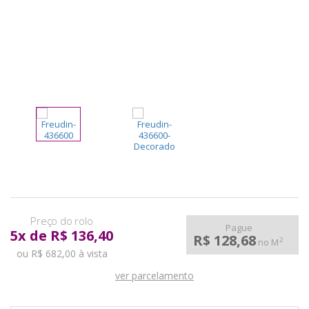
pela
Internet
Pague
5
x
de
R$ 136,40
R$ 128,68
2
no M
ou R$ 682,00 à vista
ver parcelamento