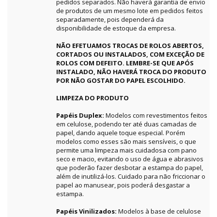
pedidos separados. Não haverá garantia de envio
de produtos de um mesmo lote em pedidos feitos
separadamente, pois dependerá da
disponibilidade de estoque da empresa.
NÃO EFETUAMOS TROCAS DE ROLOS ABERTOS,
CORTADOS OU INSTALADOS, COM EXCEÇÃO DE
ROLOS COM DEFEITO. LEMBRE-SE QUE APÓS
INSTALADO, NÃO HAVERÁ TROCA DO PRODUTO
POR NÃO GOSTAR DO PAPEL ESCOLHIDO.
LIMPEZA DO PRODUTO
Papéis Duplex:
Modelos com revestimentos feitos
em celulose, podendo ter até duas camadas de
papel, dando aquele toque especial. Porém
modelos como esses são mais sensíveis, o que
permite uma limpeza mais cuidadosa com pano
seco e macio, evitando o uso de água e abrasivos
que poderão fazer desbotar a estampa do papel,
além de inutilizá-los. Cuidado para não friccionar o
papel ao manusear, pois poderá desgastar a
estampa.
Papéis Vinilizados:
Modelos à base de celulose