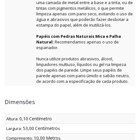
uma camada de metal entre a base e a tinta, ou de
tintas com pigmentos metálicos, o que permite
limpeza apenas com pano seco, evitando o uso de
água e abrasivos que poderão fazer desbotar a
estampa do papel, além de inutilizá-los.
Papéis com Pedras Naturais Mica e Palha
Natural:
Recomendamos apenas o uso de
espanador.
Nunca utilize produtos abrasivos, álcool,
limpadores multiuso, líquidos ou gel na limpeza
dos papéis de parede. Limpe seus papéis de
parede apenas com pano úmido e sabão neutro,
de acordo com a especificação de cada produto.
Dimensões
0,10
Centímetro
Altura:
53,00
Centímetro
Largura:
s
10,00
Metro
Comprimento:
s