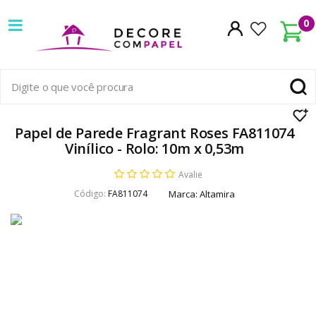
Decore
0
com
papel
é
pioneira
Papel de Parede Fragrant Roses FA811074
Vinílico - Rolo: 10m x 0,53m
em
Avalie
venda
Código:
FA811074
Marca:
Altamira
de
Papel
de
Parede