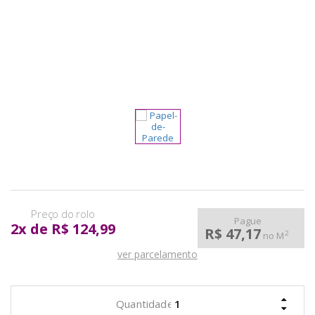
pela
Internet
Pague
2
x
de
R$ 124,99
R$ 47,17
2
no M
ver parcelamento