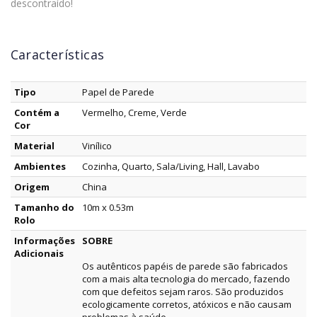
descontraído!
Características
Tipo
Papel de Parede
Contém a
Vermelho, Creme, Verde
Cor
Material
Vinílico
Ambientes
Cozinha, Quarto, Sala/Living, Hall, Lavabo
Origem
China
Tamanho do
10m x 0.53m
Rolo
Informações
SOBRE
Adicionais
Os autênticos papéis de parede são fabricados
com a mais alta tecnologia do mercado, fazendo
com que defeitos sejam raros. São produzidos
ecologicamente corretos, atóxicos e não causam