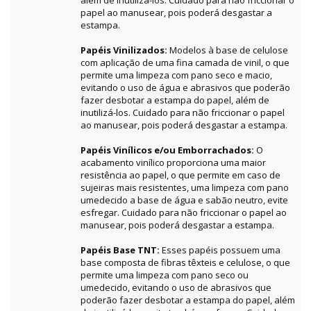
além de inutilizá-los. Cuidado para não friccionar o
papel ao manusear, pois poderá desgastar a
estampa.
Papéis Vinilizados:
Modelos à base de celulose
com aplicação de uma fina camada de vinil, o que
permite uma limpeza com pano seco e macio,
evitando o uso de água e abrasivos que poderão
fazer desbotar a estampa do papel, além de
inutilizá-los. Cuidado para não friccionar o papel
ao manusear, pois poderá desgastar a estampa.
Papéis Vinílicos e/ou Emborrachados:
O
acabamento vinílico proporciona uma maior
resistência ao papel, o que permite em caso de
sujeiras mais resistentes, uma limpeza com pano
umedecido a base de água e sabão neutro, evite
esfregar. Cuidado para não friccionar o papel ao
manusear, pois poderá desgastar a estampa.
Papéis Base TNT:
Esses papéis possuem uma
base composta de fibras têxteis e celulose, o que
permite uma limpeza com pano seco ou
umedecido, evitando o uso de abrasivos que
poderão fazer desbotar a estampa do papel, além