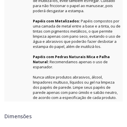
de inutilizá-los, evite também esfregar. Cuidado
para não friccionar o papel ao manusear, pois
poderá desgastar a estampa.
Papéis com Metalizados:
Papéis compostos por
uma camada de metal entre a base e a tinta, ou de
tintas com pigmentos metálicos, o que permite
limpeza apenas com pano seco, evitando o uso de
água e abrasivos que poderão fazer desbotar a
estampa do papel, além de inutilizá-los.
Papéis com Pedras Naturais Mica e Palha
Natural:
Recomendamos apenas o uso de
espanador.
Nunca utilize produtos abrasivos, álcool,
limpadores multiuso, líquidos ou gel na limpeza
dos papéis de parede. Limpe seus papéis de
parede apenas com pano úmido e sabão neutro,
de acordo com a especificação de cada produto.
Dimensões