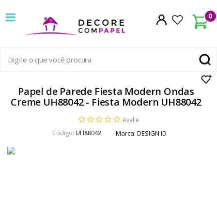
Decore
0
com
papel
é
pioneira
Papel de Parede Fiesta Modern Ondas
Creme UH88042 - Fiesta Modern UH88042
em
Avalie
venda
Código:
UH88042
Marca:
DESIGN ID
de
Papel
de
Parede