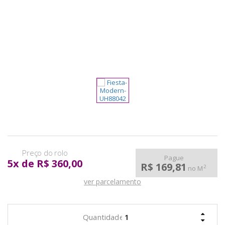
pela
Internet
Pague
5
x
de
R$ 360,00
R$ 169,81
2
no M
ver parcelamento