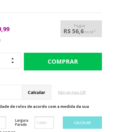
Pague
9,99
R$ 56,6
2
no M
o
cular o Frete
Não sei meu CEP
idade de rolos de acordo com a medida da sua
Largura
CALCULAR
Parede
0% seguro