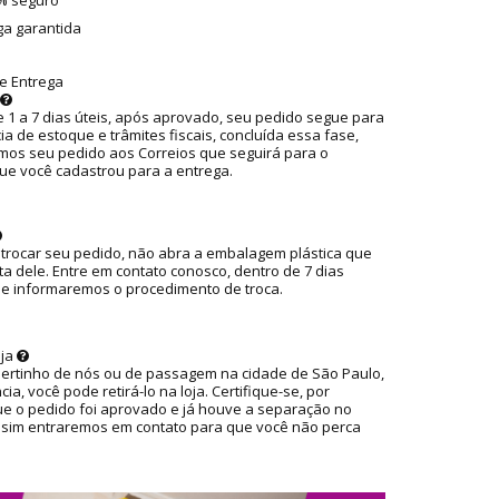
ga garantida
e Entrega
 1 a 7 dias úteis, após aprovado, seu pedido segue para
ia de estoque e trâmites fiscais, concluída essa fase,
os seu pedido aos Correios que seguirá para o
ue você cadastrou para a entrega.
 trocar seu pedido, não abra a embalagem plástica que
ta dele. Entre em contato conosco, dentro de 7 dias
ue informaremos o procedimento de troca.
oja
pertinho de nós ou de passagem na cidade de São Paulo,
ia, você pode retirá-lo na loja. Certifique-se, por
ue o pedido foi aprovado e já houve a separação no
ssim entraremos em contato para que você não perca