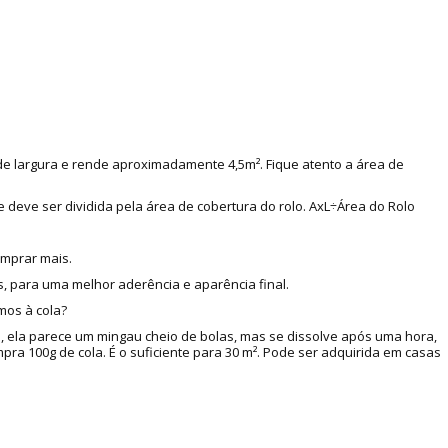
 de largura e rende aproximadamente 4,5m². Fique atento a área de
e deve ser dividida pela área de cobertura do rolo. AxL÷Área do Rolo
omprar mais.
, para uma melhor aderência e aparência final.
mos à cola?
a, ela parece um mingau cheio de bolas, mas se dissolve após uma hora,
a 100g de cola. É o suficiente para 30 m². Pode ser adquirida em casas