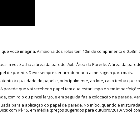
do que você imagina. A maioria dos rolos tem 10m de comprimento e 0,53m
as, assim você acha a área da parede. AxL=Área da Parede. A área da pared
apel de parede. Deve sempre ser arredondada a metragem para mais.
 atento à qualidade do papel e, principalmente, ao lote, caso tenha que c
 parede que vai receber o papel tem que estar limpa e sem imperfeições
de, com rolo ou pincel largo, e em seguida faz a colocação na parede. Va
quada para a aplicação do papel de parede. No início, quando é misturad
a: com R$ 15, em média (preços sugeridos para outubro/2010), você compr