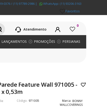
19-0376 / (11) 97789-2986
|
WhatsApp:
(11) 93206-3163
Favoritos
0
Atendimento
LANÇAMENTOS
PROMOÇÕES
PERSIANAS
Parede Feature Wall 971005 -
 x 0,53m
971005
lie
BONNY
WALLCOVERINGS