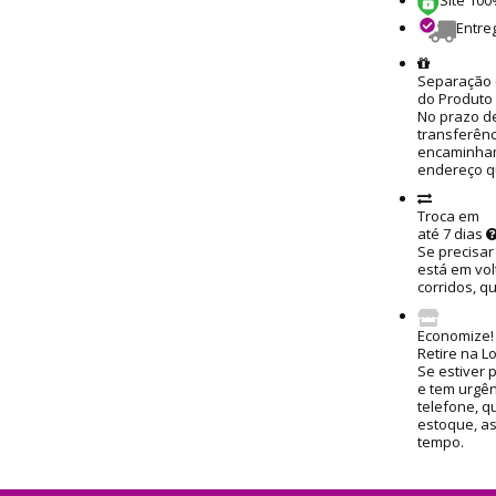
Entre
Separação 
do Produto
No prazo de
transferênc
encaminham
endereço q
Troca em
até 7 dias
Se precisar
está em vol
corridos, q
Economize!
Retire na L
Se estiver 
e tem urgênc
telefone, q
estoque, a
tempo.