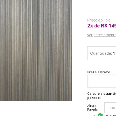
2
x
R$ 14
de
ver parcelament
Cal
Calcule a quant
parede:
Altura
Parede
Site 10