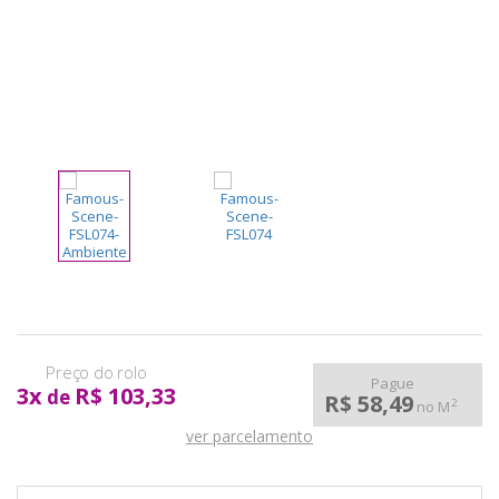
pela
Internet
Pague
3
x
R$ 103,33
de
R$ 58,49
2
no M
ver parcelamento