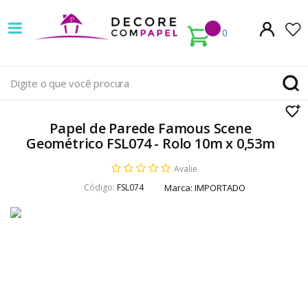
Decore
com
0
papel
é
pioneira
Papel de Parede Famous Scene
em
Geométrico FSL074 - Rolo 10m x 0,53m
venda
Avalie
Código:
FSL074
Marca:
IMPORTADO
de
Papel
de
Parede