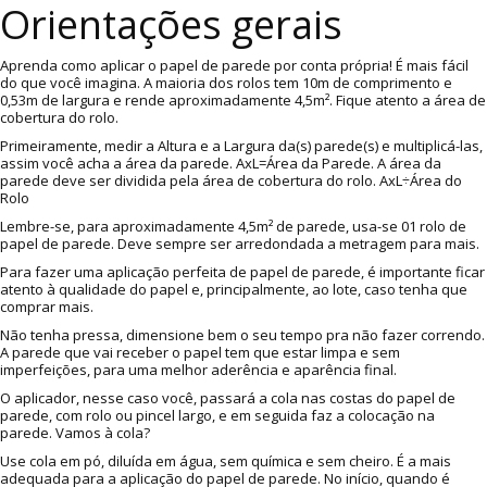
Orientações gerais
Aprenda como aplicar o papel de parede por conta própria! É mais fácil
do que você imagina. A maioria dos rolos tem 10m de comprimento e
0,53m de largura e rende aproximadamente 4,5m². Fique atento a área de
cobertura do rolo.
Primeiramente, medir a Altura e a Largura da(s) parede(s) e multiplicá-las,
assim você acha a área da parede. AxL=Área da Parede. A área da
parede deve ser dividida pela área de cobertura do rolo. AxL÷Área do
Rolo
Lembre-se, para aproximadamente 4,5m² de parede, usa-se 01 rolo de
papel de parede. Deve sempre ser arredondada a metragem para mais.
Para fazer uma aplicação perfeita de papel de parede, é importante ficar
atento à qualidade do papel e, principalmente, ao lote, caso tenha que
comprar mais.
Não tenha pressa, dimensione bem o seu tempo pra não fazer correndo.
A parede que vai receber o papel tem que estar limpa e sem
imperfeições, para uma melhor aderência e aparência final.
O aplicador, nesse caso você, passará a cola nas costas do papel de
parede, com rolo ou pincel largo, e em seguida faz a colocação na
parede. Vamos à cola?
Use cola em pó, diluída em água, sem química e sem cheiro. É a mais
adequada para a aplicação do papel de parede. No início, quando é