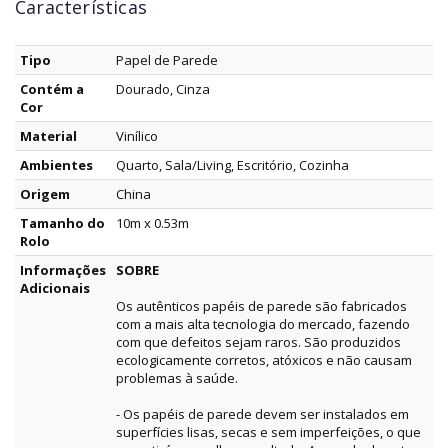
Características
Tipo
Papel de Parede
Contém a
Dourado, Cinza
Cor
Material
Vinílico
Ambientes
Quarto, Sala/Living, Escritório, Cozinha
Origem
China
Tamanho do
10m x 0.53m
Rolo
Informações
SOBRE
Adicionais
Os autênticos papéis de parede são fabricados
com a mais alta tecnologia do mercado, fazendo
com que defeitos sejam raros. São produzidos
ecologicamente corretos, atóxicos e não causam
problemas à saúde.
- Os papéis de parede devem ser instalados em
superfícies lisas, secas e sem imperfeições, o que