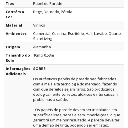
Tipo
Papel de Parede
Contém a
Bege, Dourado, Pérola
Cor
Material
Vinílico
Ambientes
Comercial, Cozinha, Escritório, Hall, Lavabo, Quarto,
Sala/Living
Origem
Alemanha
Tamanho do
10m x 0.53m
Rolo
Informações
SOBRE
Adicionais
Os autênticos papéis de parede são fabricados
com a mais alta tecnologia do mercado, fazendo
com que defeitos sejam raros. São produzidos
ecologicamente corretos, atóxicos e não causam
problemas à saúde.
- Os papéis de parede devem ser instalados em
superfícies lisas, secas e sem imperfeições, o que
garantirá um melhor resultado. A parede deve ter
uma demão de tinta, podendo ser em látex.