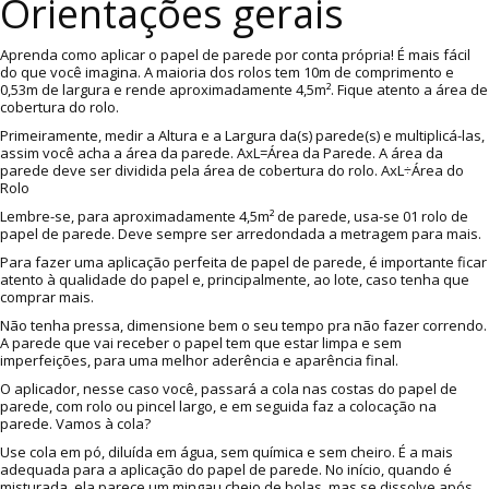
Orientações gerais
Aprenda como aplicar o papel de parede por conta própria! É mais fácil
do que você imagina. A maioria dos rolos tem 10m de comprimento e
0,53m de largura e rende aproximadamente 4,5m². Fique atento a área de
cobertura do rolo.
Primeiramente, medir a Altura e a Largura da(s) parede(s) e multiplicá-las,
assim você acha a área da parede. AxL=Área da Parede. A área da
parede deve ser dividida pela área de cobertura do rolo. AxL÷Área do
Rolo
Lembre-se, para aproximadamente 4,5m² de parede, usa-se 01 rolo de
papel de parede. Deve sempre ser arredondada a metragem para mais.
Para fazer uma aplicação perfeita de papel de parede, é importante ficar
atento à qualidade do papel e, principalmente, ao lote, caso tenha que
comprar mais.
Não tenha pressa, dimensione bem o seu tempo pra não fazer correndo.
A parede que vai receber o papel tem que estar limpa e sem
imperfeições, para uma melhor aderência e aparência final.
O aplicador, nesse caso você, passará a cola nas costas do papel de
parede, com rolo ou pincel largo, e em seguida faz a colocação na
parede. Vamos à cola?
Use cola em pó, diluída em água, sem química e sem cheiro. É a mais
adequada para a aplicação do papel de parede. No início, quando é
misturada, ela parece um mingau cheio de bolas, mas se dissolve após