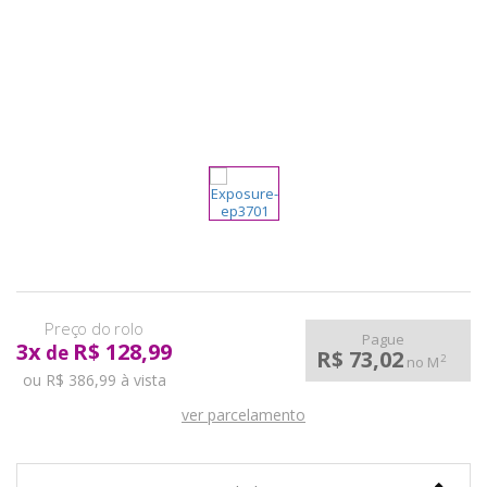
pela
Internet
Pague
3
x
R$ 128,99
de
R$ 73,02
2
no M
ou R$ 386,99 à vista
ver parcelamento