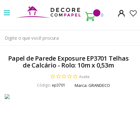
Decore
com
0
papel
é
pioneira
Papel de Parede Exposure EP3701 Telhas
em
de Calcário - Rolo: 10m x 0,53m
venda
Avalie
Código:
ep3701
Marca:
GRANDECO
de
Papel
de
Parede