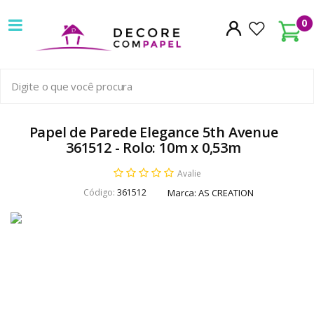
Decore
0
com
papel
é
pioneira
Papel de Parede Elegance 5th Avenue
361512 - Rolo: 10m x 0,53m
em
Avalie
venda
Código:
361512
Marca:
AS CREATION
de
Papel
de
Parede