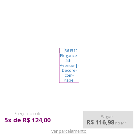
pela
Internet
Pague
5
x
de
R$ 124,00
R$ 116,98
2
no M
ver parcelamento