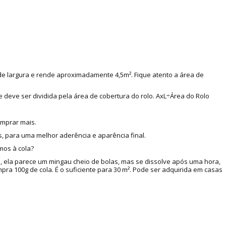
 de largura e rende aproximadamente 4,5m². Fique atento a área de
e deve ser dividida pela área de cobertura do rolo. AxL÷Área do Rolo
omprar mais.
, para uma melhor aderência e aparência final.
mos à cola?
a, ela parece um mingau cheio de bolas, mas se dissolve após uma hora,
a 100g de cola. É o suficiente para 30 m². Pode ser adquirida em casas