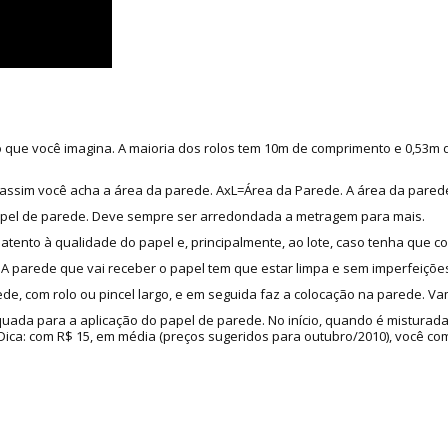
do que você imagina. A maioria dos rolos tem 10m de comprimento e 0,53m
as, assim você acha a área da parede. AxL=Área da Parede. A área da pared
apel de parede. Deve sempre ser arredondada a metragem para mais.
 atento à qualidade do papel e, principalmente, ao lote, caso tenha que c
 parede que vai receber o papel tem que estar limpa e sem imperfeições
de, com rolo ou pincel largo, e em seguida faz a colocação na parede. Va
quada para a aplicação do papel de parede. No início, quando é misturad
a: com R$ 15, em média (preços sugeridos para outubro/2010), você compr