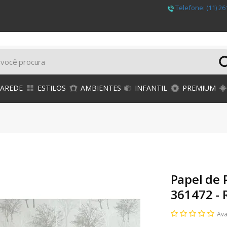
Telefone:
(11) 26
PAREDE
ESTILOS
AMBIENTES
INFANTIL
PREMIUM
Papel de 
361472 - 
Ava