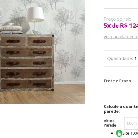
5
x
R$ 12
de
ver parcelament
Cal
Calcule a quant
parede:
Altura
Parede
Site 10