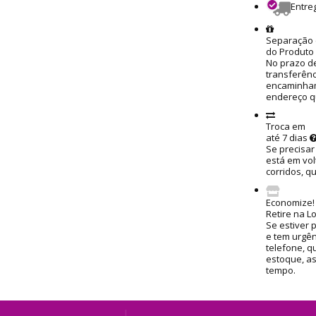
Entre
Separação 
do Produto
No prazo de
transferênc
encaminham
endereço q
Troca em
até 7 dias
Se precisar
está em vol
corridos, q
Economize!
Retire na L
Se estiver 
e tem urgênc
telefone, q
estoque, a
tempo.