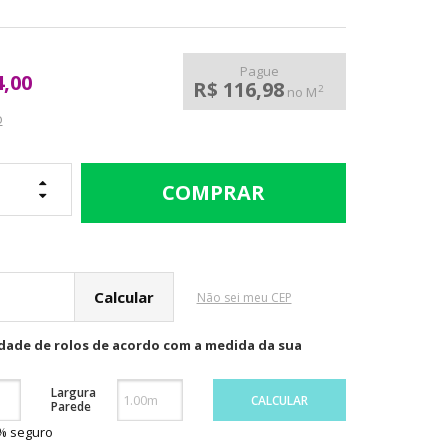
Pague
4,00
R$ 116,98
2
no M
o
cular o Frete
Não sei meu CEP
idade de rolos de acordo com a medida da sua
Largura
CALCULAR
Parede
0% seguro