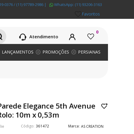
19-0376 / (11) 97789-2986
|
WhatsApp:
(11) 93206-3163
Favoritos
0
Atendimento
LANÇAMENTOS
PROMOÇÕES
PERSIANAS
Parede Elegance 5th Avenue
Rolo: 10m x 0,53m
361472
lie
AS CREATION