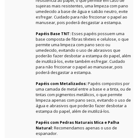
resistência ao papel, o que permite em caso de
sujeiras mais resistentes, uma limpeza com pano
umedecido a base de água e sabão neutro, evite
esfregar. Cuidado para não friccionar o papel ao
manusear, pois poderá desgastar a estampa.
Papéis Base TNT:
Esses papéis possuem uma
base composta de fibras têxteis e celulose, o que
permite uma limpeza com pano seco ou
umedecido, evitando o uso de abrasivos que
poderão fazer desbotar a estampa do papel, além
de inutilizá-los, evite também esfregar. Cuidado
para não friccionar o papel ao manusear, pois
poderá desgastar a estampa.
Papéis com Metalizados:
Papéis compostos por
uma camada de metal entre a base e a tinta, ou de
tintas com pigmentos metálicos, o que permite
limpeza apenas com pano seco, evitando o uso de
água e abrasivos que poderão fazer desbotar a
estampa do papel, além de inutilizá-los.
Papéis com Pedras Naturais Mica e Palha
Natural:
Recomendamos apenas o uso de
espanador.