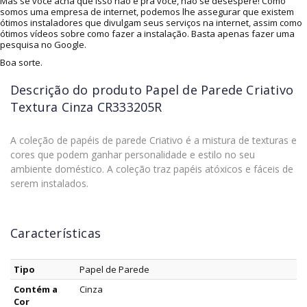
Mas se você acha que isso não é pra você, não se desespere! Como
somos uma empresa de internet, podemos lhe assegurar que existem
ótimos instaladores que divulgam seus serviços na internet, assim como
ótimos vídeos sobre como fazer a instalação. Basta apenas fazer uma
pesquisa no Google.
Boa sorte.
Descrição do produto
Papel de Parede Criativo
Textura Cinza CR333205R
A coleção de papéis de parede Criativo é a mistura de texturas e
cores que podem ganhar personalidade e estilo no seu
ambiente doméstico. A coleção traz papéis atóxicos e fáceis de
serem instalados.
Características
Tipo
Papel de Parede
Contém a
Cinza
Cor