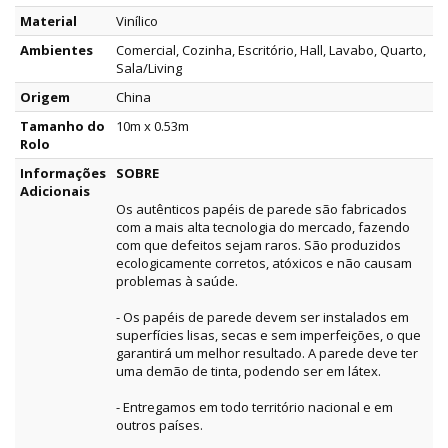
Material
Vinílico
Ambientes
Comercial, Cozinha, Escritório, Hall, Lavabo, Quarto,
Sala/Living
Origem
China
Tamanho do
10m x 0.53m
Rolo
Informações
SOBRE
Adicionais
Os autênticos papéis de parede são fabricados
com a mais alta tecnologia do mercado, fazendo
com que defeitos sejam raros. São produzidos
ecologicamente corretos, atóxicos e não causam
problemas à saúde.
- Os papéis de parede devem ser instalados em
superfícies lisas, secas e sem imperfeições, o que
garantirá um melhor resultado. A parede deve ter
uma demão de tinta, podendo ser em látex.
- Entregamos em todo território nacional e em
outros países.