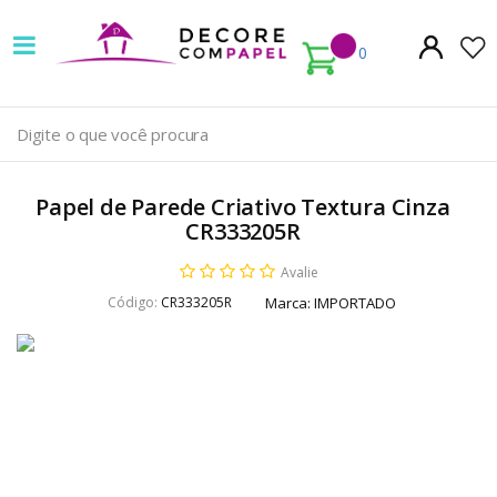
Decore
com
0
papel
é
pioneira
Papel de Parede Criativo Textura Cinza
em
CR333205R
venda
Avalie
Código:
CR333205R
Marca:
IMPORTADO
de
Papel
de
Parede