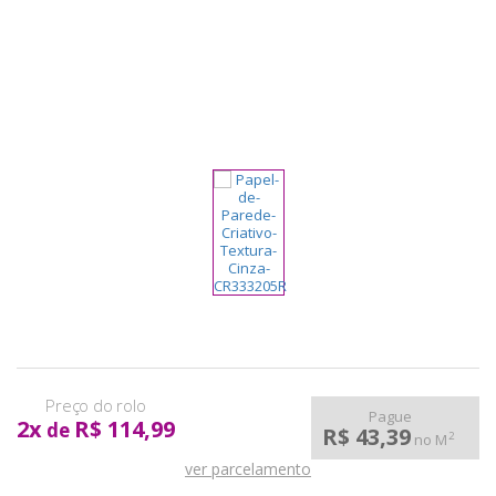
pela
Internet
Pague
2
x
R$ 114,99
de
R$ 43,39
2
no M
ver parcelamento