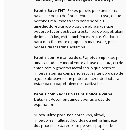
manusear, pois poderá desgastar a estampa.
Papéis Base TNT:
Esses papéis possuem uma
base composta de fibras têxteis e celulose, o que
permite uma limpeza com pano seco ou
umedecido, evitando o uso de abrasivos que
poderão fazer desbotar a estampa do papel, além
de inutilizá-los, evite também esfregar. Cuidado
para não friccionar o papel ao manusear, pois
poderá desgastar a estampa.
Papéis com Metalizados:
Papéis compostos por
uma camada de metal entre a base e a tinta, ou de
tintas com pigmentos metálicos, o que permite
limpeza apenas com pano seco, evitando o uso de
água e abrasivos que poderão fazer desbotar a
estampa do papel, além de inutilizá-los.
Papéis com Pedras Naturais Mica e Palha
Natural:
Recomendamos apenas o uso de
espanador.
Nunca utilize produtos abrasivos, álcool,
limpadores multiuso, líquidos ou gel na limpeza
dos papéis de parede. Limpe seus papéis de