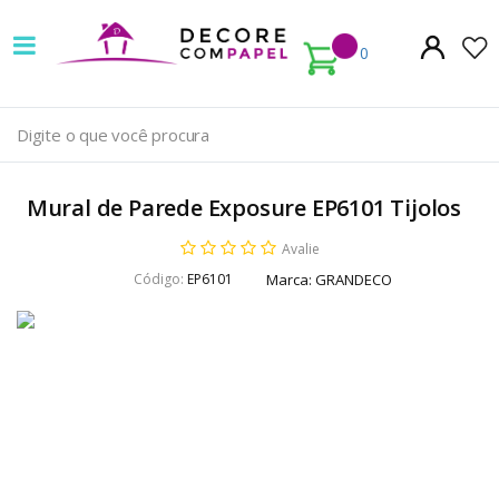
Decore
com
0
papel
é
pioneira
Mural de Parede Exposure EP6101 Tijolos
em
Avalie
venda
Código:
EP6101
Marca:
GRANDECO
de
Papel
de
Parede