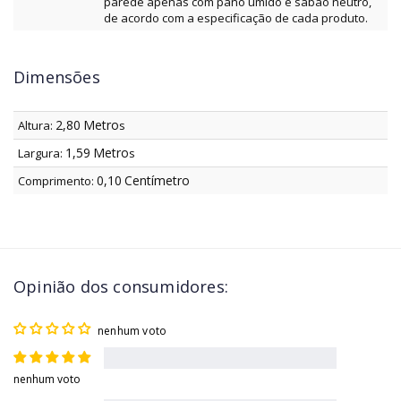
parede apenas com pano úmido e sabão neutro,
de acordo com a especificação de cada produto.
Dimensões
2,80
Metro
Altura:
s
1,59
Metro
Largura:
s
0,10
Centímetro
Comprimento:
Opinião dos consumidores:
nenhum voto
nenhum voto