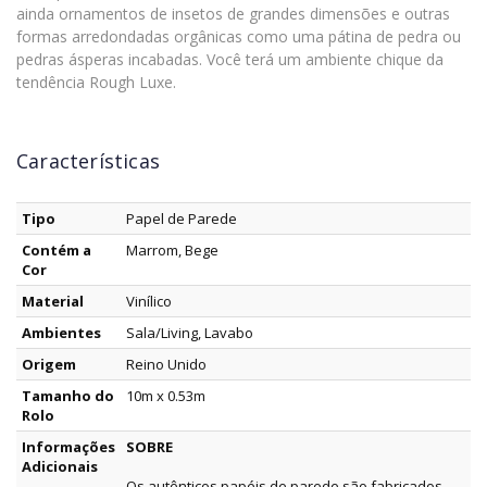
ainda ornamentos de insetos de grandes dimensões e outras
formas arredondadas orgânicas como uma pátina de pedra ou
pedras ásperas incabadas. Você terá um ambiente chique da
tendência Rough Luxe.
Características
Tipo
Papel de Parede
Contém a
Marrom, Bege
Cor
Material
Vinílico
Ambientes
Sala/Living, Lavabo
Origem
Reino Unido
Tamanho do
10m x 0.53m
Rolo
Informações
SOBRE
Adicionais
Os autênticos papéis de parede são fabricados