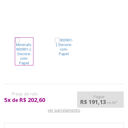
pela
Internet
Pague
5
x
R$ 202,60
de
R$ 191,13
2
no M
ver parcelamento