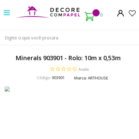
Decore
com
0
papel
é
pioneira
Minerals 903901 - Rolo: 10m x 0,53m
em
Avalie
venda
Código:
903901
Marca:
ARTHOUSE
de
Papel
de
Parede