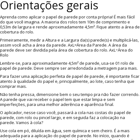
Orientações gerais
Aprenda como aplicar o papel de parede por conta própria! É mais fácil
do que você imagina. A maioria dos rolos tem 10m de comprimento e
0,53m de largura e rende aproximadamente 4,5m². Fique atento a área de
cobertura do rolo.
Primeiramente, medir a Altura e a Largura da(s) parede(s) e multiplicá-las,
assim você acha a área da parede. AxL=Área da Parede. A área da
parede deve ser dividida pela área de cobertura do rolo. AxL÷Área do
Rolo
Lembre-se, para aproximadamente 4,5m² de parede, usa-se 01 rolo de
papel de parede. Deve sempre ser arredondada a metragem para mais.
Para fazer uma aplicação perfeita de papel de parede, é importante ficar
atento à qualidade do papel e, principalmente, ao lote, caso tenha que
comprar mais.
Não tenha pressa, dimensione bem o seu tempo pra não fazer correndo.
A parede que vai receber o papel tem que estar limpa e sem
imperfeições, para uma melhor aderência e aparência final.
O aplicador, nesse caso você, passará a cola nas costas do papel de
parede, com rolo ou pincel largo, e em seguida faz a colocação na
parede. Vamos à cola?
Use cola em pó, diluída em água, sem química e sem cheiro. É a mais
adequada para a aplicação do papel de parede. No início, quando é