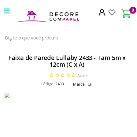
Decore
0
com
papel
é
pioneira
Faixa de Parede Lullaby 2433 - Tam 5m x
12cm (C x A)
em
Avalie
venda
Código:
2433
Marca:
ICH
de
Papel
de
Parede