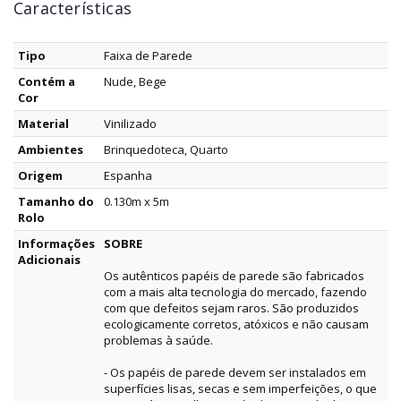
Características
Tipo
Faixa de Parede
Contém a
Nude, Bege
Cor
Material
Vinilizado
Ambientes
Brinquedoteca, Quarto
Origem
Espanha
Tamanho do
0.130m x 5m
Rolo
Informações
SOBRE
Adicionais
Os autênticos papéis de parede são fabricados
com a mais alta tecnologia do mercado, fazendo
com que defeitos sejam raros. São produzidos
ecologicamente corretos, atóxicos e não causam
problemas à saúde.
- Os papéis de parede devem ser instalados em
superfícies lisas, secas e sem imperfeições, o que