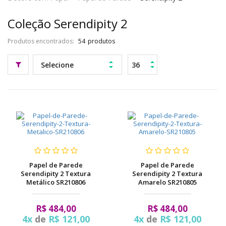
pela
de
Coleção Serendipity 2
Internet
cores
exclusivos
Produtos encontrados:
54
Papel de Parede
Papel de Parede
Serendipity 2 Textura
Serendipity 2 Textura
Metálico SR210806
Amarelo SR210805
R$ 484,00
R$ 484,00
4x
de
R$ 121,00
4x
de
R$ 121,00