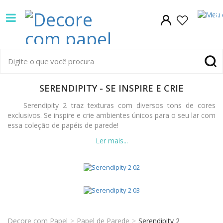
Decore
0
com
papel
é
SERENDIPITY
SERENDIPITY - SE INSPIRE E CRIE
pioneira
-
Serendipity 2 traz texturas com diversos tons de cores
em
exclusivos. Se inspire e crie ambientes únicos para o seu lar com
SE
essa coleção de papéis de parede!
venda
INSPIRE
de
A empresa coreana DID tem sido reconhecida pela sua
identidade única no exigente mercado europeu de papéis de
E
Papel
parede, através da introdução de produtos criativos e
diferenciados, também através do investimento contínuo em
CRIE
de
I&D de design. Está constantemente em colaboração com as
principais empresas de design de papel de parede do mundo,
Parede
além de colaborações com designers europeus famosos.
tons
Decore com Papel
Papel de Parede
Serendipity 2