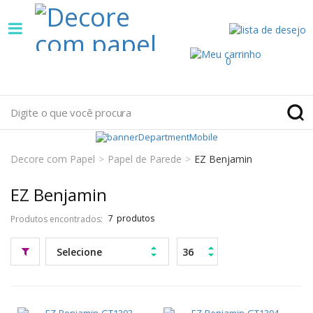
Decore
com
papel
0
é
pioneira
em
Decore com Papel
Papel de Parede
EZ Benjamin
venda
EZ Benjamin
de
Produtos encontrados:
7
Papel
de
Parede