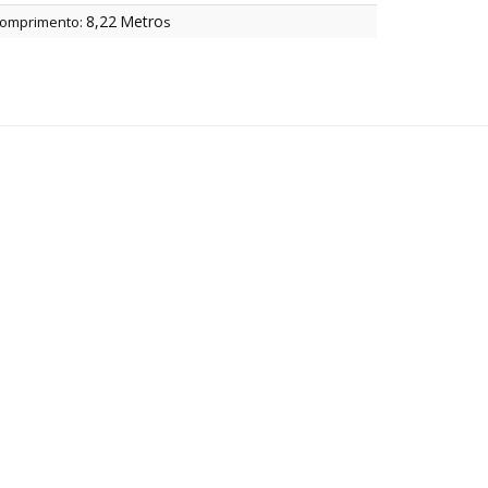
8,22
Metro
omprimento:
s