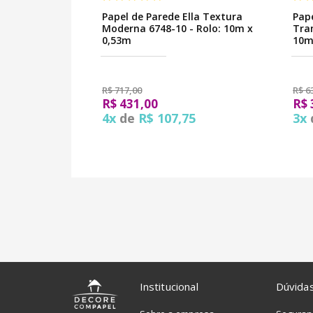
Papel de Parede Ella Textura
Pape
Moderna 6748-10 - Rolo: 10m x
Tra
0,53m
10m
R$ 717,00
R$ 6
R$ 431,00
R$ 
4x
de
R$ 107,75
3x
Institucional
Dúvida