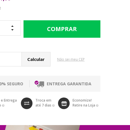
o
cular o Frete
Não sei meu CEP
00% SEGURO
ENTREGA GARANTIDA
 e Entrega
Troca em
Economize!
o
até 7 dias
Retire na Loja