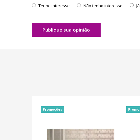
Tenho interesse
Não tenho interesse
J
Publique sua opinião
Promoções
Promo