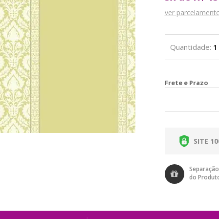
ver parcelament
Cal
SITE 1
Separação
do Produt