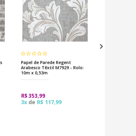
s
Papel de Parede Regent
Papel de Pared
Arabesco Têxtil M7929 - Rolo:
Surface Stripe
10m x 0,53m
R$ 686,00
R$ 353,99
R$ 395,99
3x
de
R$ 117,99
3x
de
R$ 13