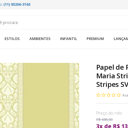
p:
(11) 93206-3163
ESTILOS
AMBIENTES
INFANTIL
PREMIUM
LANÇA
Papel de 
Maria Str
Stripes S
Ava
R$ 686,00
3
x
de
R$ 13