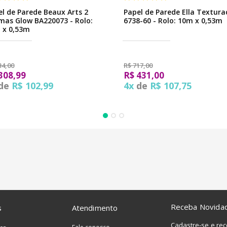
l de Parede Beaux Arts 2
Papel de Parede Ella Textur
mas Glow BA220073 - Rolo:
6738-60 - Rolo: 10m x 0,53m
 x 0,53m
34,00
R$ 717,00
308,99
R$ 431,00
de
R$ 102,99
4x
de
R$ 107,75
Receba Novida
s
Atendimento
Cadastre-se e re