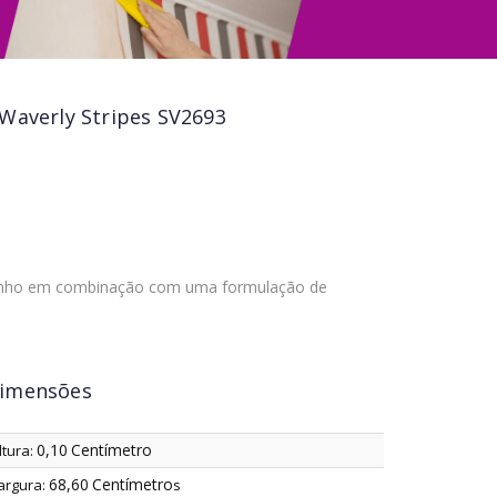
 Waverly Stripes SV2693
penho em combinação com uma formulação de
imensões
0,10
Centímetro
ltura:
68,60
Centímetro
argura:
s