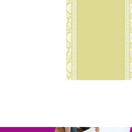
Parede
pela
Internet