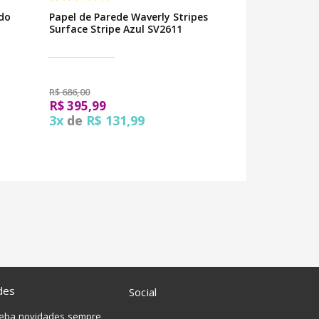
ado
Papel de Parede Waverly Stripes
Papel de Pared
Surface Stripe Azul SV2611
6759-20 - Rolo
R$ 686,00
R$ 717,00
R$ 395,99
R$ 431,00
3x
de
R$ 131,99
4x
de
R$ 10
des
Social
ceba novidades sempre