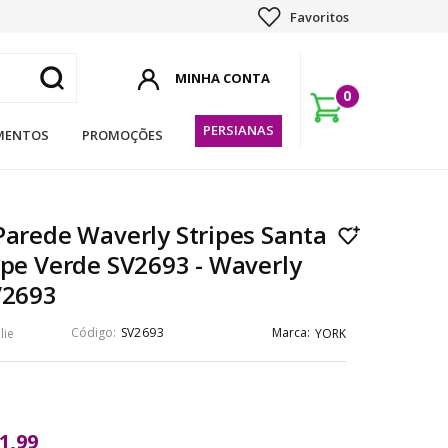
Favoritos
0
PERSIANAS
MENTOS
PROMOÇÕES
Parede Waverly Stripes Santa
ipe Verde SV2693 - Waverly
V2693
SV2693
lie
YORK
1,99