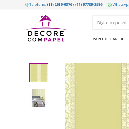
Telefone:
(11) 2619-0376 / (11) 97789-2986
|
WhatsAp
Decore
com
papel
PAPEL DE PAREDE
é
pioneira
em
venda
de
Papel
de