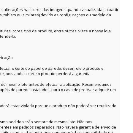
alterações nas cores das imagens quando visualizadas a partir
es, tablets ou similares) devido as configurações ou modelo da
ras, cores, tipo de produto, entre outras, visite a nossa loja
tendê-lo.
ricação.
etuar o corte do papel de parede, desenrole o produto e
te, pois após o corte o produto perderá a garantia.
o do mesmo lote antes de efetuar a aplicação. Recomendamos
apéis de parede instalados, para o caso de precisar adquirir um
derá estar violada porque o produto não poderá ser reutilizado
mesmo pedido serão sempre do mesmo lote. Não nos
erentes em pedidos separados. Não haverá garantia de envio de
feitos separadamente, pois dependerá da disponibilidade de