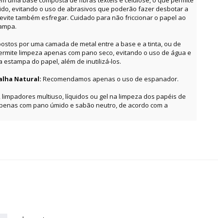
m uma base composta de fibras têxteis e celulose, o que permite
o, evitando o uso de abrasivos que poderão fazer desbotar a
, evite também esfregar. Cuidado para não friccionar o papel ao
tampa.
ostos por uma camada de metal entre a base e a tinta, ou de
permite limpeza apenas com pano seco, evitando o uso de água e
estampa do papel, além de inutilizá-los.
alha Natural:
Recomendamos apenas o uso de espanador.
, limpadores multiuso, líquidos ou gel na limpeza dos papéis de
apenas com pano úmido e sabão neutro, de acordo com a