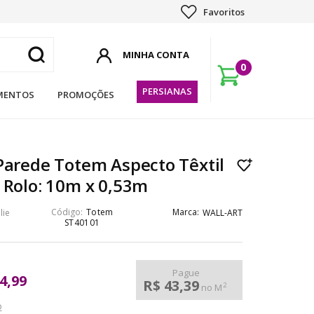
Favoritos
0
PERSIANAS
MENTOS
PROMOÇÕES
Parede Totem Aspecto Têxtil
 Rolo: 10m x 0,53m
Totem
lie
WALL-ART
ST40101
Pague
4,99
R$ 43,39
2
no M
o