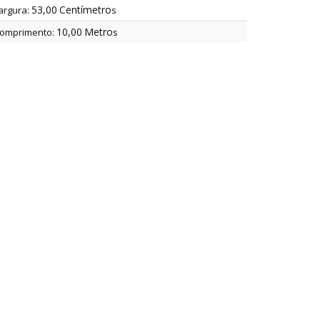
53,00
Centímetro
argura:
s
10,00
Metro
omprimento:
s