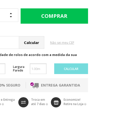
cular o Frete
Não sei meu CEP
idade de rolos de acordo com a medida da sua
Largura
CALCULAR
Parede
00% SEGURO
ENTREGA GARANTIDA
 e Entrega
Troca em
Economize!
o
até 7 dias
Retire na Loja