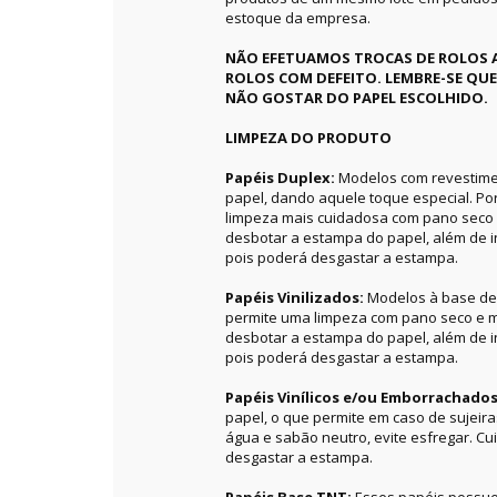
estoque da empresa.
NÃO EFETUAMOS TROCAS DE ROLOS 
ROLOS COM DEFEITO. LEMBRE-SE QU
NÃO GOSTAR DO PAPEL ESCOLHIDO.
LIMPEZA DO PRODUTO
Papéis Duplex:
Modelos com revestime
papel, dando aquele toque especial. P
limpeza mais cuidadosa com pano seco 
desbotar a estampa do papel, além de in
pois poderá desgastar a estampa.
Papéis Vinilizados:
Modelos à base de 
permite uma limpeza com pano seco e m
desbotar a estampa do papel, além de in
pois poderá desgastar a estampa.
Papéis Vinílicos e/ou Emborrachado
papel, o que permite em caso de sujeir
água e sabão neutro, evite esfregar. C
desgastar a estampa.