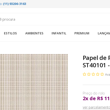
p:
(11) 93206-3163
ESTILOS
AMBIENTES
INFANTIL
PREMIUM
LANÇA
Papel de 
ST40101 -
Ava
2
x
de
R$ 11
ver parcelament