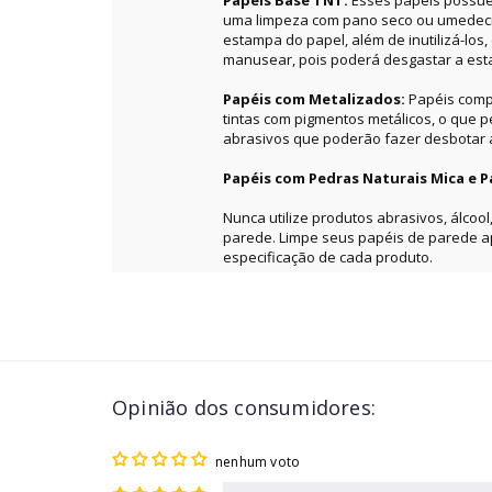
Papéis Base TNT:
Esses papéis possue
uma limpeza com pano seco ou umedecid
estampa do papel, além de inutilizá-los
manusear, pois poderá desgastar a es
Papéis com Metalizados:
Papéis comp
tintas com pigmentos metálicos, o que 
abrasivos que poderão fazer desbotar a 
Papéis com Pedras Naturais Mica e P
Nunca utilize produtos abrasivos, álcool
parede. Limpe seus papéis de parede 
especificação de cada produto.
Opinião dos consumidores:
nenhum voto