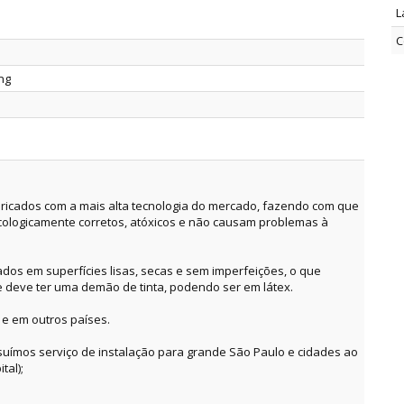
L
C
ing
ricados com a mais alta tecnologia do mercado, fazendo com que
cologicamente corretos, atóxicos e não causam problemas à
dos em superfícies lisas, secas e sem imperfeições, o que
e deve ter uma demão de tinta, podendo ser em látex.
 e em outros países.
suímos serviço de instalação para grande São Paulo e cidades ao
tal);