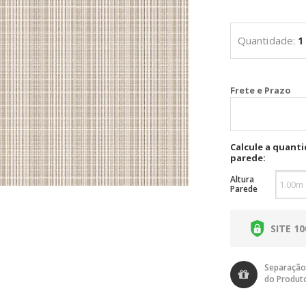
Cal
Calcule a quant
parede:
Altura
Parede
SITE 1
Separação
do Produt