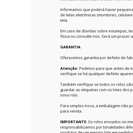
Informamos que poderá haver pequenas 
de telas eletrônicas (monitores, celular
tela.
Em caso de dúvidas sobre estampas, textu
física ou consulte-nos. Será um prazer a
GARANTIA
Oferecemos garantia por defeito de fab
Atenção:
Pedimos para que antes de ef
verifique se há qualquer defeito aparen
Também verifique se todos os rolos sã
guardar as etiquetas com os lotes dos p
novo rolo.
Para simples troca, a embalagem não po
para venda.
IMPORTANTE
: Os rolos enviados no 
responsabilizamos por tonalidades dif
produtos de um mesmo lote em pedidos 