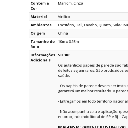
Contém a
Marrom, Cinza
Cor
Material
Vinílico
Ambientes
Escritório, Hall, Lavabo, Quarto, Sala/Liv
Origem
China
Tamanho do
10m x 0.53m
Rolo
Informações
SOBRE
Adicionais
Os autênticos papéis de parede são fab
defeitos sejam raros. São produzidos e
saúde.
- Os papéis de parede devem ser instala
garantirá um melhor resultado. A pared
- Entregamos em todo território nacional
- Não acompanha cola e aplicação. (pos
entorno, incluindo litoral de SP e RJ – Capi
IMAGENS MERAMENTE ILUSTRATIVAS