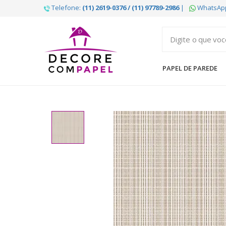
Telefone:
(11) 2619-0376 / (11) 97789-2986
|
WhatsAp
Decore
com
papel
PAPEL DE PAREDE
é
pioneira
em
venda
de
Papel
de