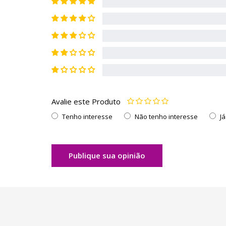
Avalie este Produto
Tenho interesse
Não tenho interesse
J
Publique sua opinião