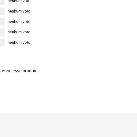
nenhum voto
nenhum voto
nenhum voto
nenhum voto
nenhum voto
á tenho esse produto