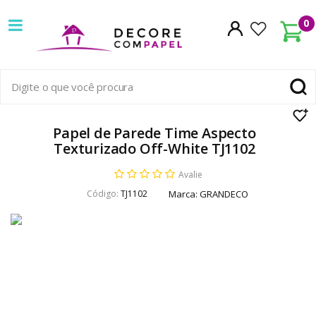
Decore
0
com
papel
é
pioneira
Papel de Parede Time Aspecto
Texturizado Off-White TJ1102
em
Avalie
venda
Código:
TJ1102
Marca:
GRANDECO
de
Papel
de
Parede