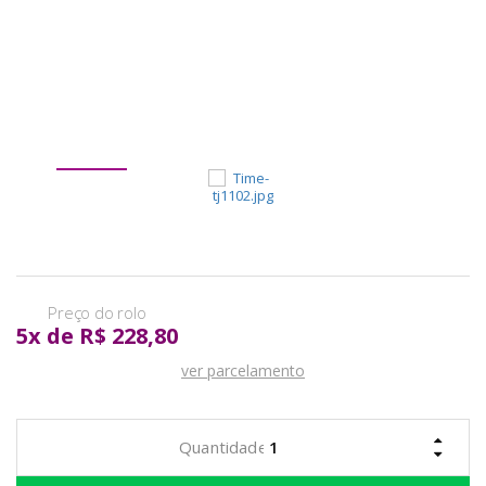
pela
Internet
5
x
de
R$ 228,80
ver parcelamento